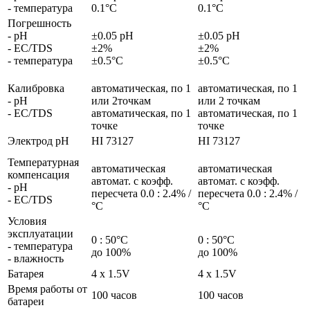
- температура
0.1°C
0.1°C
Погрешность
- pH
±0.05 pH
±0.05 pH
- EC/TDS
±2%
±2%
- температура
±0.5°C
±0.5°C
Калибровка
автоматическая, по 1
автоматическая, по 1
- pH
или 2точкам
или 2 точкам
- EC/TDS
автоматическая, по 1
автоматическая, по 1
точке
точке
Электрод pH
HI 73127
HI 73127
Температурная
автоматическая
автоматическая
компенсация
автомат. с коэфф.
автомат. с коэфф.
- pH
пересчета 0.0 : 2.4% /
пересчета 0.0 : 2.4% /
- EC/TDS
°C
°C
Условия
эксплуатации
0 : 50°C
0 : 50°C
- температура
до 100%
до 100%
- влажность
Батарея
4 x 1.5V
4 x 1.5V
Время работы от
100 часов
100 часов
батареи