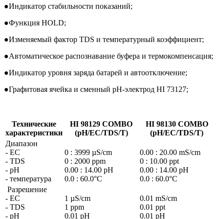
●
Индикатор стабильности показаний;
●
Функция HOLD;
●
Изменяемый фактор TDS и температурный коэффициент;
●
Автоматическое распознавание буфера и термокомпенсация;
●
Индикатор уровня заряда батарей и автоотключение;
●
Графитовая ячейка и сменный pH-электрод HI 73127;
Технические
HI 98129 COMBO
HI 98130 COMBO
характеристики
(pH/EC/TDS/T)
(pH/EC/TDS/T)
Диапазон
- EC
0 : 3999 µS/cm
0.00 : 20.00 mS/cm
- TDS
0 : 2000 ppm
0 : 10.00 ppt
- pH
0.00 : 14.00 pH
0.00 : 14.00 pH
- температура
0.0 : 60.0°C
0.0 : 60.0°C
Разрешение
- EC
1 µS/cm
0.01 mS/cm
- TDS
1 ppm
0.01 ppt
- pH
0.01 pH
0.01 pH