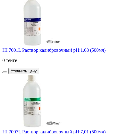
HI 7001L Раствор калибровочный pH:1.68 (500мл)
0 тенге
Уточнить цену
HI 7007L Раствор калибровочный рН:7,01 (500мл)