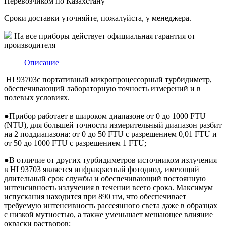
Перевозчиком по Казахстану
Сроки доставки уточняйте, пожалуйста, у менеджера.
На все приборы действует официальная гарантия от
производителя
Описание
HI 93703с портативный микропроцессорный турбидиметр,
обеспечивающий лабораторную точность измерений и в
полевых условиях.
●
Прибор работает в широком диапазоне от 0 до 1000 FTU
(NTU), для большей точности измерительный диапазон разбит
на 2 поддиапазона: от 0 до 50 FTU с разрешением 0,01 FTU и
от 50 до 1000 FTU с разрешением 1 FTU;
●
В отличие от других турбидиметров источником излучения
в HI 93703 является инфракрасный фотодиод, имеющий
длительный срок службы и обеспечивающий постоянную
интенсивность излучения в течении всего срока. Максимум
испускания находится при 890 нм, что обеспечивает
требуемую интенсивность рассеянного света даже в образцах
с низкой мутностью, а также уменьшает мешающее влияние
окраски растворов;