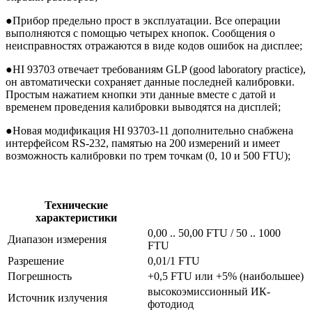
●
Прибор предельно прост в эксплуатации. Все операции
выполняются с помощью четырех кнопок. Сообщения о
неисправностях отражаются в виде кодов ошибок на дисплее;
●
HI 93703 отвечает требованиям GLP (good laboratory practice),
он автоматически сохраняет данные последней калибровки.
Простым нажатием кнопки эти данные вместе с датой и
временем проведения калибровки выводятся на дисплей;
●
Новая модификация HI 93703-11 дополнительно снабжена
интерфейсом RS-232, памятью на 200 измерений и имеет
возможность калибровки по трем точкам (0, 10 и 500 FTU);
Технические
характеристики
0,00 .. 50,00 FTU / 50 .. 1000
Диапазон измерения
FTU
Разрешение
0,01/1 FTU
Погрешность
+0,5 FTU или +5% (наибольшее)
высокоэмиссионный ИК-
Источник излучения
фотодиод