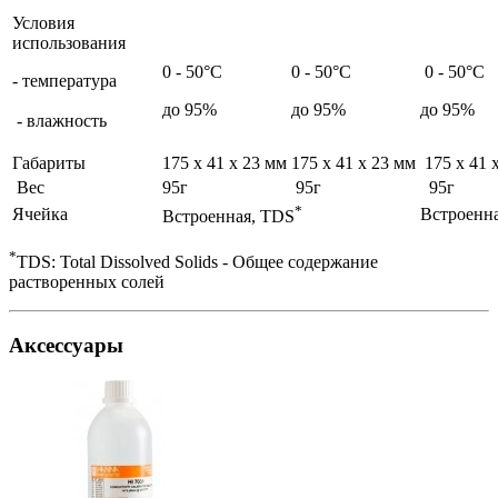
Условия
использования
0 - 50°C
0 - 50°C
0 - 50°C
- температура
до 95%
до 95%
до 95%
- влажность
Габариты
175 x 41 x 23 мм
175 x 41 x 23 мм
175 x 41 
Вес
95г
95г
95г
*
Ячейка
Встроенна
Встроенная, TDS
*
TDS: Total Dissolved Solids - Общее содержание
растворенных солей
Аксессуары