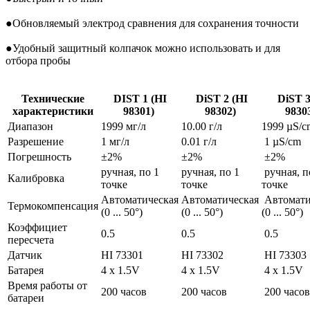
●
Обновляемый электрод сравнения для сохранения точности
●
Удобный защитный колпачок можно использовать и для
отбора пробы
Технические
DIST 1 (HI
DiST 2 (HI
DiST 3
характеристики
98301)
98302)
98303
Диапазон
1999 мг/л
10.00 г/л
1999 µS/
Разрешение
1 мг/л
0.01 г/л
1 µS/cm
Погрешность
±2%
±2%
±2%
ручная, по 1
ручная, по 1
ручная, п
Калибровка
точке
точке
точке
Автоматическая
Автоматическая
Автомати
Термокомпенсация
(0 ... 50°)
(0 ... 50°)
(0 ... 50°)
Коэффициет
0.5
0.5
0.5
пересчета
Датчик
HI 73301
HI 73302
HI 73303
Батарея
4 x 1.5V
4 x 1.5V
4 x 1.5V
Время работы от
200 часов
200 часов
200 часов
батареи