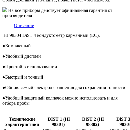
На все приборы действует официальная гарантия от
производителя
Описание
HI 98304 DiST 4 кондуктометр карманный (EC).
●
Компактный
●
Удобный дисплей
●
Простой в использовании
●
Быстрый и точный
●
Обновляемый электрод сравнения для сохранения точности
●
Удобный защитный колпачок можно использовать и для
отбора пробы
Технические
DIST 1 (HI
DiST 2 (HI
DiST 3
характеристики
98301)
98302)
98303