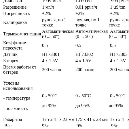
Диапазон
1999 мг/л
10.00 г/л
1999 µS/
Разрешение
1 мг/л
0.01 ppt г/л
1 µS/cm
Погрешность
±2%
±2%
±2%
ручная, по 1
ручная, по 1
ручная, п
Калибровка
точке
точке
точке
Автоматическая
Автоматическая
Автомати
Термокомпенсация
(0 ... 50°)
(0 ... 50°)
(0 ... 50°)
Коэффициет
0.5
0.5
0.5
пересчета
Датчик
HI 73301
HI 73302
HI 73303
Батарея
4 x 1.5V
4 x 1.5V
4 x 1.5V
Время работы от
200 часов
200 часов
200 часов
батареи
Условия
использования
0 - 50°C
0 - 50°C
0 - 50°C
- температура
до 95%
до 95%
до 95%
- влажность
Габариты
175 x 41 x 23 мм
175 x 41 x 23 мм
175 x 41 
Вес
95г
95г
95г