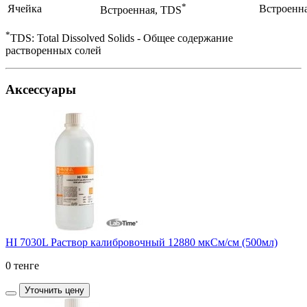
*
Ячейка
Встроенна
Встроенная, TDS
*
TDS: Total Dissolved Solids - Общее содержание
растворенных солей
Аксессуары
HI 7030L Раствор калибровочный 12880 мкСм/см (500мл)
0 тенге
Уточнить цену