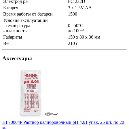
Электрод pH
FC 232D
Батарея
3 x 1.5V AA
Время работы от батареи
1500
Условия эксплуатации
- температура
0 : 50°C
- влажность
до 100%
Габариты
150 x 80 x 36 мм
Вес
210 г
Аксессуары
HI 70004P Раствор калибровочный рН:4,01 упак. 25 шт. по 20
мл