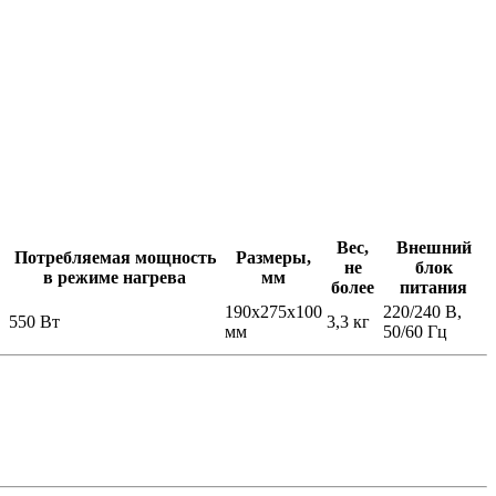
Вес,
Внешний
Потребляемая мощность
Размеры,
не
блок
в режиме нагрева
мм
более
питания
190x275x100
220/240 В,
550 Вт
3,3 кг
мм
50/60 Гц