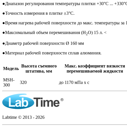
●
Диапазон регулирования температуры плитки +30°C ... +330°
●
Точность измерения в плитке ±3°C.
●
Время нагрева рабочей поверхности до макс. температуры за 
●
Максимальный объем перемешивания (H
O) 15 л. <
2
●
Диаметр рабочей поверхности Ø 160 мм
●
Материал рабочей поверхности сплав алюминия.
Высота съемного
Макс. коэффициент вязкости
Модель
штатива, мм
перемешиваемой жидкости
MSH-
320
до 1170 мПa x с
300
Labtime © 2013 - 2026