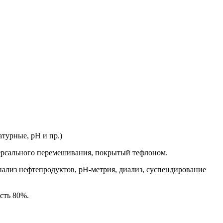
турные, рH и пр.)
ерсального перемешивания, покрытый тефлоном.
нализ нефтепродуктов, pH-метрия, диализ, суспендирование
сть 80%.