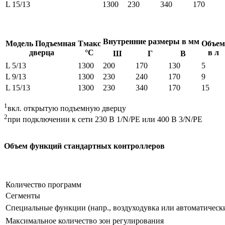
L 15/13
1300
230
340
170
Внутренние размеры в мм
Модель Подъемная
Tмакс
Объем
дверца
°C
в л
Ш
Г
В
L 5/13
1300
200
170
130
5
L 9/13
1300
230
240
170
9
L 15/13
1300
230
340
170
15
1
вкл. открытую подъемную дверцу
2
при подключении к сети 230 В 1/N/PE или 400 В 3/N/PE
Объем функций стандартных контроллеров
Количество программ
Сегменты
Специальные функции (напр., воздуходувка или автоматическ
Максимальное количество зон регулирования