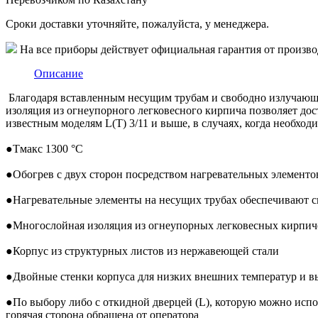
Сроки доставки уточняйте, пожалуйста, у менеджера.
На все приборы действует официальная гарантия от произво
Описание
Благодаря вставленным несущим трубам и свободно излучающим
изоляция из огнеупорного легковесного кирпича позволяет до
известным моделям L(T) 3/11 и выше, в случаях, когда необход
●
Tмакс 1300 °C
●
Обогрев с двух сторон посредством нагревательных элементо
●
Нагревательные элементы на несущих трубах обеспечивают с
●
Многослойная изоляция из огнеупорных легковесных кирпич
●
Корпус из структурных листов из нержавеющей стали
●
Двойные стенки корпуса для низких внешних температур и в
●
По выбору либо с откидной дверцей (L), которую можно испол
горячая сторона обращена от оператора