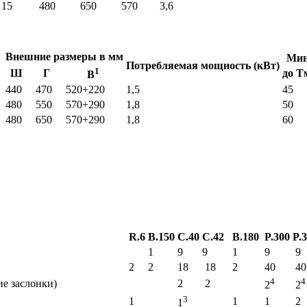
15
480
650
570
3,6
Внешние размеры в мм
Ми
Потребляемая мощность (кВт)
1
Ш
Г
до T
В
440
470
520+220
1,5
45
480
550
570+290
1,8
50
480
650
570+290
1,8
60
R.6
B.150
C.40
C.42
B.180
P.300
P.
1
9
9
1
9
9
2
2
18
18
2
40
40
4
4
ие заслонки)
2
2
2
2
3
1
1
1
2
1