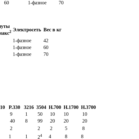
60
1-фазное
70
нуты
Электросеть
Вес в кг
2
макс
1-фазное
42
1-фазное
60
1-фазное
70
310
P.330
3216
3504
H.700
H.1700
H.3700
9
1
50
10
10
10
40
8
99
20
20
20
2
2
2
5
8
4
1
1
4
8
8
2