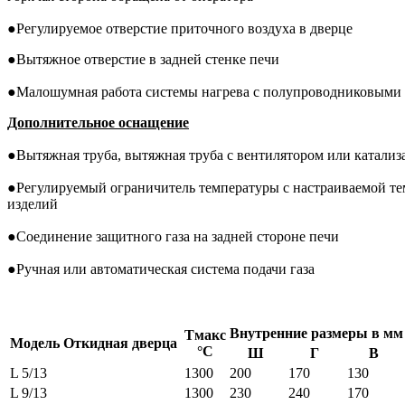
●
Регулируемое отверстие приточного воздуха в дверце
●
Вытяжное отверстие в задней стенке печи
●
Малошумная работа системы нагрева с полупроводниковыми 
Дополнительное
оснащение
●
Вытяжная труба, вытяжная труба с вентилятором или катализ
●
Регулируемый ограничитель температуры с настраиваемой тем
изделий
●
Соединение защитного газа на задней стороне печи
●
Ручная или автоматическая система подачи газа
Внутренние размеры в мм
Tмакс
Модель Откидная дверца
°C
Ш
Г
В
L 5/13
1300
200
170
130
L 9/13
1300
230
240
170