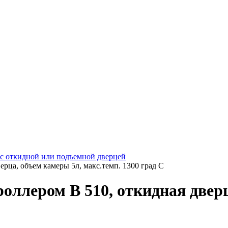
, с откидной или подъемной дверцей
ерца, объем камеры 5л, макс.темп. 1300 град С
роллером B 510, откидная двер