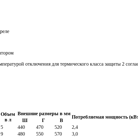
реле
атором
пературой отключения для термического класса защиты 2 согласн
Внешние размеры в мм
Объем
Потребляемая мощность (кВ
в л
Ш
Г
В
5
440
470
520
2,4
9
480
550
570
3,0