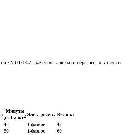
о EN 60519-2 в качестве защиты от перегрева для печи и
Минуты
т)
Электросеть
Вес в кг
2
до Tмакс
45
1-фазное
42
50
1-фазное
60