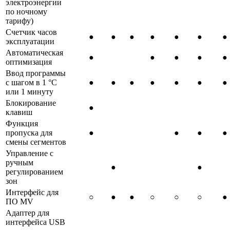
электроэнергии
по ночному
тарифу)
Счетчик часов
●
●
●
●
●
●
●
эксплуатации
Автоматическая
●
●
●
●
●
оптимизация
Ввод программы
с шагом в 1 °C
●
●
●
●
●
●
●
или 1 минуту
Блокирование
●
клавиш
Функция
пропуска для
●
●
●
●
смены сегментов
Управление с
ручным
●
●
регулированием
зон
Интерфейс для
○
●
●
○
○
○
●
ПО MV
Адаптер для
интерфейса USB