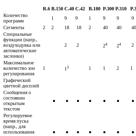
R.6
B.150
C.40
C.42
B.180
P.300
P.310
P.
Количество
1
9
9
1
9
9
9
программ
Сегменты
2
2
18
18
2
40
40
4
Специальные
функции (напр.,
4
4
воздуходувка или
2
2
2
2
2
автоматические
заслонки)
Максимальное
3
количество зон
1
1
1
2
1
1
регулирования
Графический
цветной дисплей
Сообщения о
состоянии
●
●
●
●
●
●
●
открытым
текстом
Регулируемое
время пуска
(напр., для
использования
●
●
●
●
●
●
●