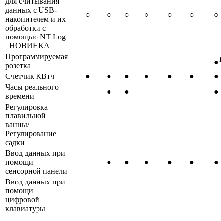
для считывания
данных с USB-
○
○
○
○
○
○
○
накопителем и их
обработки с
помощью NT Log
НОВИНКА
Программируемая
●
розетка
Счетчик КВтч
●
●
●
●
●
●
●
Часы реального
●
●
●
времени
Регулировка
плавильной
ванны/
Регулирование
садки
Ввод данных при
помощи
●
●
●
●
●
●
сенсорной панели
Ввод данных при
помощи
цифровой
клавиатуры