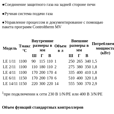
●
Соединение защитного газа на задней стороне печи
●
Ручная система подачи газа
●
Управление процессом и документирование с помощью
пакета программ Controltherm MV
Внутренние
Внешние
Потребляе
размеры в
размеры в
Tмакс
Объем
Модель
мощност
мм
мм
°C
в л
(кВт)
Ш
Г
В
Ш
Г
В
LE 1/11
1100
90
115
110
1
250
265
340
1,5
LE 2/11
1100
110
180
110
2
275
380
350
1,8
LE 4/11
1100
170
200
170
4
335
400
410
1,8
LE 6/11
1150
170
200
170
6
510
400
320
1,8
LE 14/11
1150
220
300
220
14
555
500
370
2,9
1
при подключении к сети 230 В 1/N/PE или 400 В 3/N/PE
Объем функций стандартных контроллеров