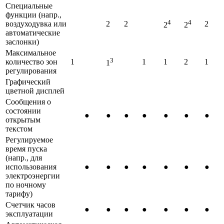
Специальные
функции (напр.,
4
4
воздуходувка или
2
2
2
2
2
автоматические
заслонки)
Максимальное
3
количество зон
1
1
1
2
1
1
регулирования
Графический
цветной дисплей
Сообщения о
состоянии
●
●
●
●
●
●
●
открытым
текстом
Регулируемое
время пуска
(напр., для
использования
●
●
●
●
●
●
●
электроэнергии
по ночному
тарифу)
Счетчик часов
●
●
●
●
●
●
●
эксплуатации