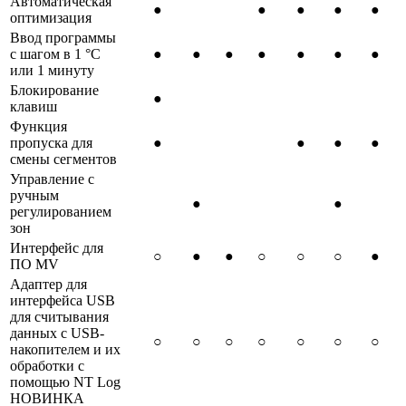
Автоматическая
●
●
●
●
●
оптимизация
Ввод программы
с шагом в 1 °C
●
●
●
●
●
●
●
или 1 минуту
Блокирование
●
клавиш
Функция
пропуска для
●
●
●
●
смены сегментов
Управление с
ручным
●
●
регулированием
зон
Интерфейс для
○
●
●
○
○
○
●
ПО MV
Адаптер для
интерфейса USB
для считывания
данных с USB-
○
○
○
○
○
○
○
накопителем и их
обработки с
помощью NT Log
НОВИНКА