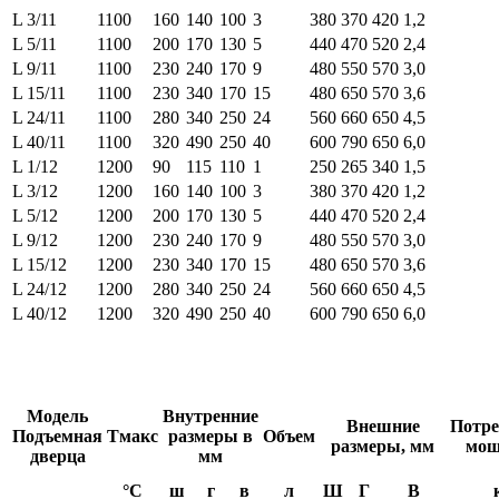
L 3/11
1100
160
140
100
3
380
370
420
1,2
L 5/11
1100
200
170
130
5
440
470
520
2,4
L 9/11
1100
230
240
170
9
480
550
570
3,0
L 15/11
1100
230
340
170
15
480
650
570
3,6
L 24/11
1100
280
340
250
24
560
660
650
4,5
L 40/11
1100
320
490
250
40
600
790
650
6,0
L 1/12
1200
90
115
110
1
250
265
340
1,5
L 3/12
1200
160
140
100
3
380
370
420
1,2
L 5/12
1200
200
170
130
5
440
470
520
2,4
L 9/12
1200
230
240
170
9
480
550
570
3,0
L 15/12
1200
230
340
170
15
480
650
570
3,6
L 24/12
1200
280
340
250
24
560
660
650
4,5
L 40/12
1200
320
490
250
40
600
790
650
6,0
Модель
Внутренние
Внешние
Потре
Подъемная
Tмакс
размеры в
Объем
размеры, мм
мощ
дверца
мм
°C
ш
г
в
л
Ш
Г
В