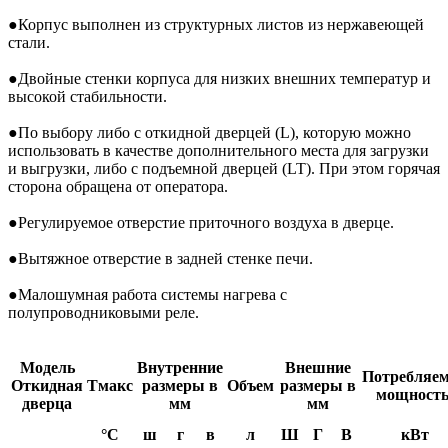
●
Корпус выполнен из структурных листов из нержавеющей
стали
.
●
Двойные стенки корпуса для низких внешних температур и
высокой стабильности
.
●
По выбору либо с откидной дверцей (L), которую можно
использовать в качестве дополнительного места
для загрузки
и выгрузки, либо с подъемной дверцей (LT). При этом горячая
сторона обращена от
оператора
.
●
Регулируемое отверстие приточного воздуха в дверце
.
●
Вытяжное отверстие в задней стенке печи
.
●
Малошумная работа системы нагрева с
полупроводниковыми реле.
Модель
Внутренние
Внешние
Потребляе
Откидная
Tмакс
размеры в
Объем
размеры в
мощность
дверца
мм
мм
°C
ш
г
в
л
Ш
Г
В
кВт