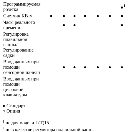
Программируемая
1
●
розетка
Счетчик КВтч
●
●
●
●
●
●
●
Часы реального
●
●
●
времени
Регулировка
плавильной
ванны/
Регулирование
садки
Ввод данных при
помощи
●
●
●
●
●
●
сенсорной панели
Ввод данных при
помощи
цифровой
клавиатуры
● Стандарт
○ Опция
1
.не для модели L(T)15..
2
.не в качестве регулятора плавильной ванны