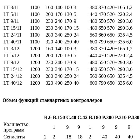
LT 3/11
1100
160
140
100
3
380
370
420+165
1,2
LT 5/11
1100
200
170
130
5
440
470
520+220
2,4
LT 9/11
1100
230
240
170
9
480
550
570+290
3,0
LT 15/11
1100
230
340
170
15
480
650
570+290
3,6
LT 24/11
1100
280
340
250
24
560
660
650+335
4,5
LT 40/11
1100
320
490
250
40
600
790
650+335
6,0
LT 3/12
1200
160
140
100
3
380
370
420+165
1,2
LT 5/12
1200
200
170
130
5
440
470
520+220
2,4
LT 9/12
1200
230
240
170
9
480
550
570+290
3,0
LT 15/12
1200
230
340
170
15
480
650
570+290
3,6
LT 24/12
1200
280
340
250
24
560
660
650+335
4,5
LT 40/12
1200
320
490
250
40
600
790
650+335
6,0
Объем функций стандартных контроллеров
R.6
B.150
C.40
C.42
B.180
P.300
P.310
P.330
Количество
1
9
9
1
9
9
9
программ
Сегменты
2
2
18
18
2
40
40
40