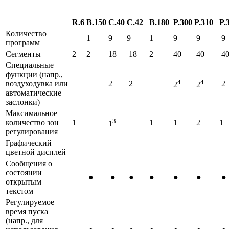
R.6
B.150
C.40
C.42
B.180
P.300
P.310
P.
Количество
1
9
9
1
9
9
9
программ
Сегменты
2
2
18
18
2
40
40
4
Специальные
функции (напр.,
4
4
воздуходувка или
2
2
2
2
2
автоматические
заслонки)
Максимальное
3
количество зон
1
1
1
2
1
1
регулирования
Графический
цветной дисплей
Сообщения о
состоянии
●
●
●
●
●
●
●
открытым
текстом
Регулируемое
время пуска
(напр., для