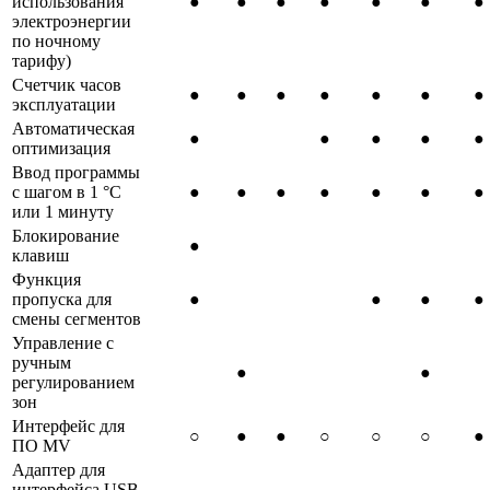
использования
●
●
●
●
●
●
●
электроэнергии
по ночному
тарифу)
Счетчик часов
●
●
●
●
●
●
●
эксплуатации
Автоматическая
●
●
●
●
●
оптимизация
Ввод программы
с шагом в 1 °C
●
●
●
●
●
●
●
или 1 минуту
Блокирование
●
клавиш
Функция
пропуска для
●
●
●
●
смены сегментов
Управление с
ручным
●
●
регулированием
зон
Интерфейс для
○
●
●
○
○
○
●
ПО MV
Адаптер для
интерфейса USB