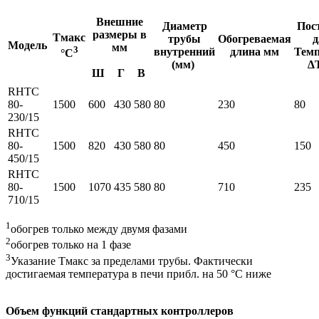
Внешние
Диаметр
Пос
размеры в
Tмакс
трубы
Обогреваемая
д
Модель
мм
3
внутренний
длина мм
Темп
°C
(мм)
∆T
Ш
Г
В
RHTC
80-
1500
600
430
580
80
230
80
230/15
RHTC
80-
1500
820
430
580
80
450
150
450/15
RHTC
80-
1500
1070
435
580
80
710
235
710/15
1
обогрев только между двумя фазами
2
обогрев только на 1 фазе
3
Указание Tмакс за пределами трубы. Фактически
достигаемая температура в печи прибл. на 50 °C ниже
Объем функций стандартных контроллеров