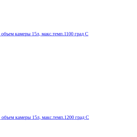
 объем камеры 15л, макс.темп.1100 град С
 объем камеры 15л, макс.темп.1200 град С