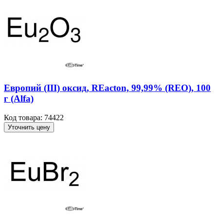
Европий (III) оксид, REacton, 99,99% (REO), 100
г (Alfa)
Код товара: 74422
Уточнить цену