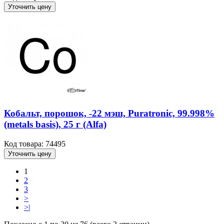
Уточнить цену
Кобальт, порошок, -22 мэш, Puratronic, 99.998%
(metals basis), 25 г (Alfa)
Код товара: 74495
Уточнить цену
1
2
3
>
>|