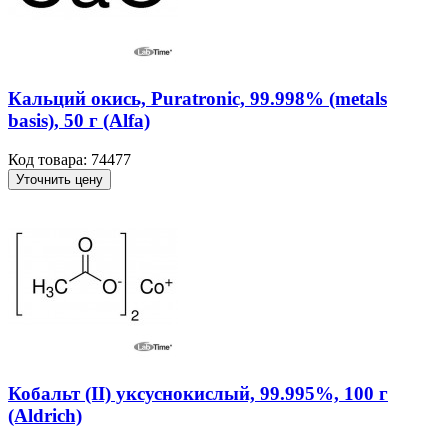
Кальций окись, Puratronic, 99.998% (metals
basis), 50 г (Alfa)
Код товара: 74477
Уточнить цену
Кобальт (II) уксуснокислый, 99.995%, 100 г
(Aldrich)