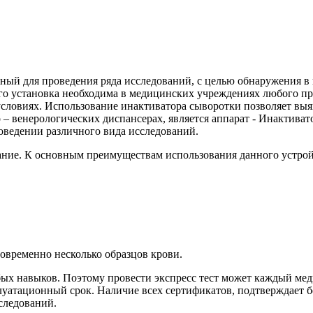
ный для проведения ряда исследований, с целью обнаружения в
го установка необходима в медицинских учреждениях любого пр
условиях. Использование инактиватора сыворотки позволяет выяв
 – венерологических диспансерах, является аппарат - Инактив
роведении различного вида исследований.
ание. К основным преимуществам использования данного устрой
овременно несколько образцов крови.
бых навыков. Поэтому провести экспресс тест может каждый ме
атационный срок. Наличие всех сертификатов, подтверждает б
следований.