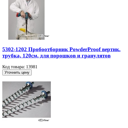
5302-1202 Пробоотборник PowderProof вертик.
трубка, 120см, для порошков и гранулятов
Код товара: 13981
Уточнить цену