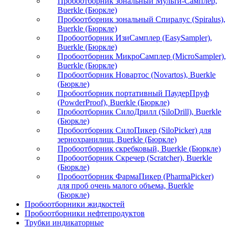
Пробоотборник зональный Мульти-Самплер,
Buerkle (Бюркле)
Пробоотборник зональный Спиралус (Spiralus),
Buerkle (Бюркле)
Пробоотборник ИзиСамплер (EasySampler),
Buerkle (Бюркле)
Пробоотборник МикроСамплер (MicroSampler),
Buerkle (Бюркле)
Пробоотборник Новартос (Novartos), Buerkle
(Бюркле)
Пробоотборник портативный ПаудерПруф
(PowderProof), Buerkle (Бюркле)
Пробоотборник СилоДрилл (SiloDrill), Buerkle
(Бюркле)
Пробоотборник СилоПикер (SiloPicker) для
зернохранилищ, Buerkle (Бюркле)
Пробоотборник скребковый, Buerkle (Бюркле)
Пробоотборник Скречер (Scratcher), Buerkle
(Бюркле)
Пробоотборник ФармаПикер (PharmaPicker)
для проб очень малого объема, Buerkle
(Бюркле)
Пробоотборники жидкостей
Пробоотборники нефтепродуктов
Трубки индикаторные