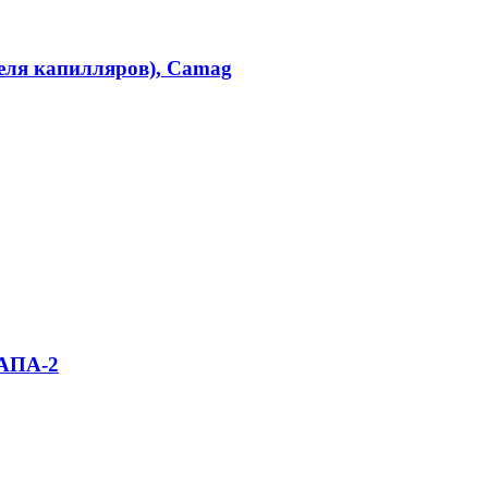
еля капилляров), Camag
 АПА-2