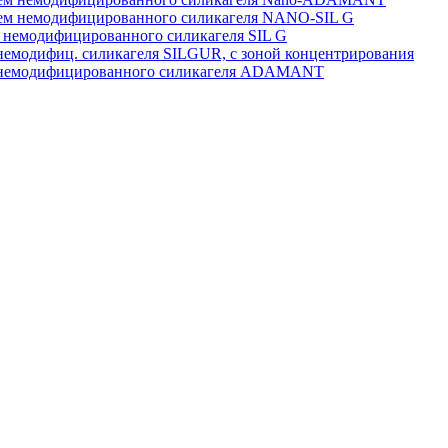
 немодифицированного силикагеля NANO-SIL G
емодифицированного силикагеля SIL G
одифиц. силикагеля SILGUR, с зоной концентрирования
немодифицированного силикагеля ADAMANT