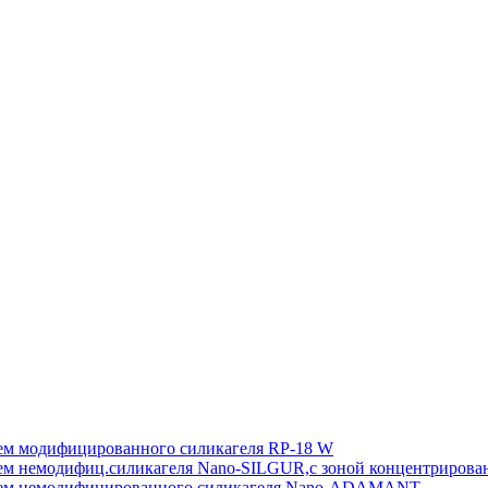
 модифицированного силикагеля RP-18 W
немодифиц.силикагеля Nano-SILGUR,с зоной концентрирова
м немодифицированного силикагеля Nano-ADAMANT