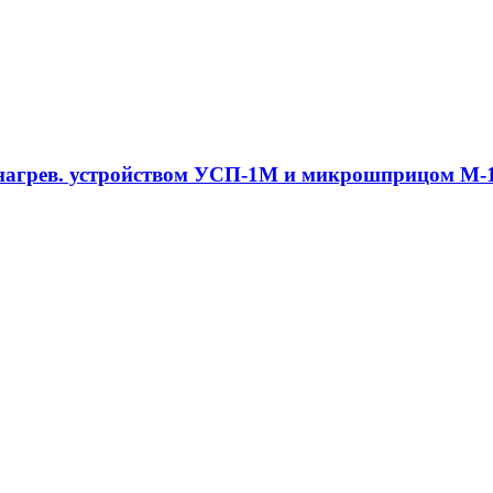
с нагрев. устройством УСП-1М и микрошприцом М-