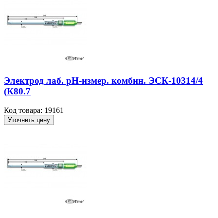
Электрод лаб. рН-измер. комбин. ЭСК-10314/4
(К80.7
Код товара: 19161
Уточнить цену