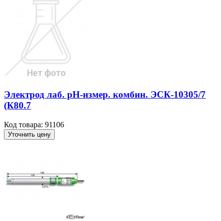
Электрод лаб. рН-измер. комбин. ЭСК-10305/7
(К80.7
Код товара: 91106
Уточнить цену