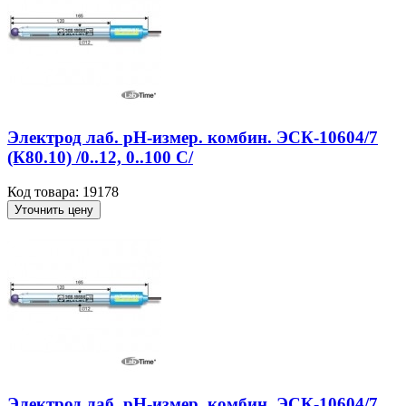
Электрод лаб. рН-измер. комбин. ЭСК-10604/7
(К80.10) /0..12, 0..100 С/
Код товара: 19178
Уточнить цену
Электрод лаб. рН-измер. комбин. ЭСК-10604/7