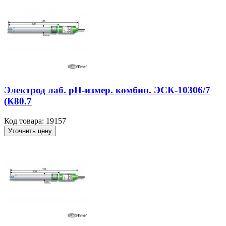
Электрод лаб. рН-измер. комбин. ЭСК-10306/7
(К80.7
Код товара: 19157
Уточнить цену