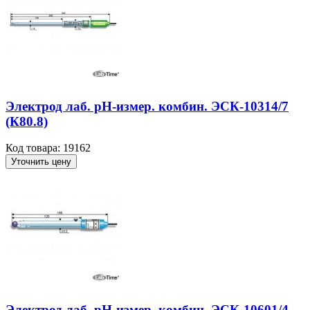
Электрод лаб. рН-измер. комбин. ЭСК-10314/7
(К80.8)
Код товара: 19162
Уточнить цену
Электрод лаб. рН-измер. комбин. ЭСК-10601/4