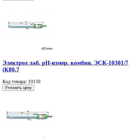
Электрод лаб. рН-измер. комбин. ЭСК-10301/7
(К80.7
Код товара: 19150
Уточнить цену