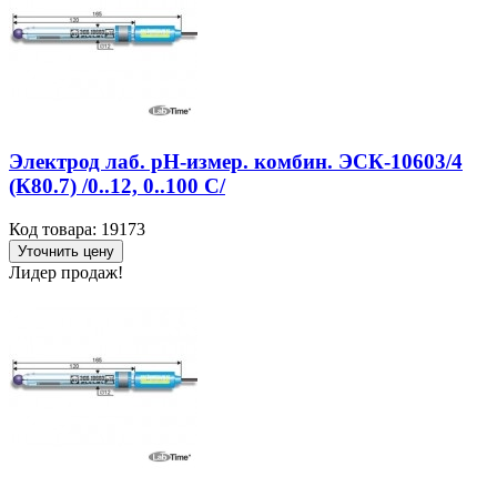
Электрод лаб. рН-измер. комбин. ЭСК-10603/4
(К80.7) /0..12, 0..100 С/
Код товара: 19173
Уточнить цену
Лидер продаж!