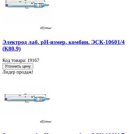
Электрод лаб. рН-измер. комбин. ЭСК-10601/4
(К80.9)
Код товара: 19167
Уточнить цену
Лидер продаж!