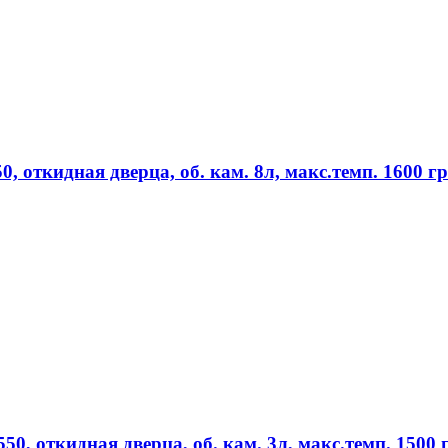
 откидная дверца, об. кам. 8л, макс.темп. 1600 г
, откидная дверца, об. кам. 3л, макс.темп. 1500 