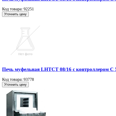
Код товара: 92251
Уточнить цену
Печь муфельная LHTCT 08/16 с контроллером С 550
Код товара: 93778
Уточнить цену