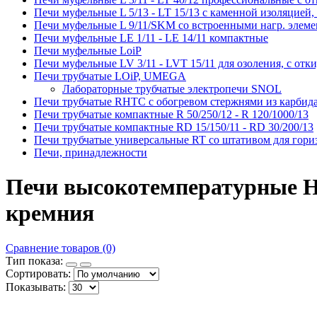
Печи муфельные L 5/13 - LT 15/13 с каменной изоляцией
Печи муфельные L 9/11/SKM со встроенными нагр. элеме
Печи муфельные LE 1/11 - LE 14/11 компактные
Печи муфельные LoiP
Печи муфельные LV 3/11 - LVT 15/11 для озоления, с от
Печи трубчатые LOiP, UMEGA
Лабораторные трубчатые электропечи SNOL
Печи трубчатые RHTC с обогревом стержнями из карбид
Печи трубчатые компактные R 50/250/12 - R 120/1000/13
Печи трубчатые компактные RD 15/150/11 - RD 30/200/13
Печи трубчатые универсальные RT со штативом для гори
Печи, принадлежности
Печи высокотемпературные HT
кремния
Сравнение товаров (0)
Тип показа:
Сортировать:
Показывать: