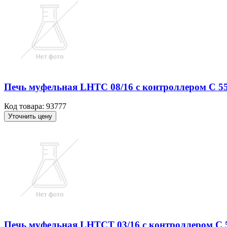
Печь муфельная LHTC 08/16 с контроллером C 550,
Код товара: 93777
Уточнить цену
Печь муфельная LHTCT 03/16 с контроллером С 550