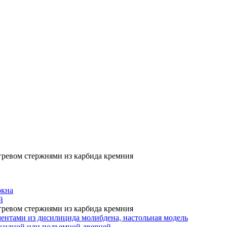
гревом стержнями из карбида кремния
окна
й
гревом стержнями из карбида кремния
ентами из дисилицида молибдена, настольная модель
откидной или подъемной дверцей