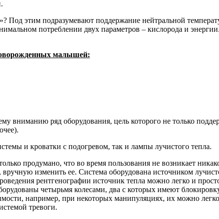
.
»? Под этим подразумевают поддержание нейтральной темпера
нимальном потреблении двух параметров – кислорода и энергии.
 новорожденных малышей:
му вниманию ряд оборудования, цель которого не только подде
очее).
стемы и кроватки с подогревом, так и лампы лучистого тепла.
только продумано, что во время пользования не возникает ника
, вручную изменить ее. Система оборудована источником лучист
проведения рентгенографии источник тепла можно легко и прост
орудованы четырьмя колесами, два с которых имеют блокировку
мости, например, при некоторых манипуляциях, их можно легко 
истемой тревоги.