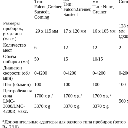
Тип:
мм
Corn
Тип:
Falcon,Greiner,
Тип: Nunc,
Falcon,Greiner,
Sarstedt,
Greiner
Sarstedt
Corning
Размеры
128 
пробирок,
29 x 115 мм
17 x 120 мм
16 x 105 мм
мм
ø x длина
(дхш
(макс.)
Количество
6
12
12
2
мест
Объём
50
15
10/15
побирки (мл)
Диапазон
скорости (об./
0-4200
0-4200
0-4200
0-20
мин)
Шаг (об./мин)
100
100
100
100
Центробежная
сила
1700 x g /
1700 x g /
1700 x g /
LMC-
560 
3000/LMC-
3370 x g
3370 x g
3370 x g
4200R, макс.
*Дополнительные адаптеры для разного типа пробирок (ротор
R-12/10).