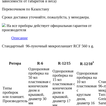
зависимости от габаритов и веса)
Перевозчиком по Казахстану
Сроки доставки уточняйте, пожалуйста, у менеджера.
На все приборы действует официальная гарантия от
производителя
Описание
Стандартный 96-луночный микропланшет RCF 560 x g.
*
Ротора
R-6
R-12/15
R-12/10
Одноразовая
Одноразовая
пробирка на
Одноразовая
пробирка на
50 мл
пробирка на
15 мл
пластиковая с
10 мл
Ста
пластиковая с
коническим
пластиковая
96-
Типы
коническим
дном и
с
мик
пробирок
дном и
крышкой,
круглым
Тип:
или планшет.
крышкой,
диаметр 30
дном,
Grein
Производитель
диаметр 17
мм
диаметр 16
Sarst
мм