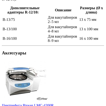
Дополнительные
Размеры (Ø х
Описание
адаптеры R-12/10:
длина)
Для вакутайнеров
B-13/75
13 x 75 мм
2–5 мл
Для вакутайнеров
B-13/100
13 x 100 мм
4–8 мл
Для вакутайнеров
B-16/100
16 x 100 мм
8–9 мл
Аксессуары
Центрифуга Biosan LMC-4200R