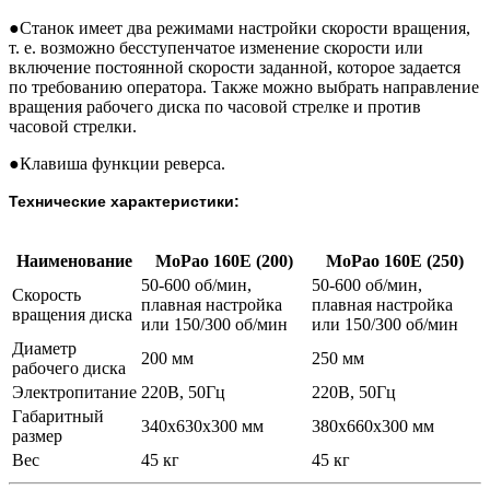
●
Станок имеет два режимами настройки скорости вращения,
т. е. возможно бесступенчатое изменение скорости или
включение постоянной скорости заданной, которое задается
по требованию оператора. Также можно выбрать направление
вращения рабочего диска по часовой стрелке и против
часовой стрелки.
●
Клавиша функции реверса.
Технические характеристики:
Наименование
MoPao 160E (200)
MoPao 160E (250)
50-600 об/мин,
50-600 об/мин,
Скорость
плавная настройка
плавная настройка
вращения диска
или 150/300 об/мин
или 150/300 об/мин
Диаметр
200 мм
250 мм
рабочего диска
Электропитание
220В, 50Гц
220В, 50Гц
Габаритный
340x630x300 мм
380x660x300 мм
размер
Вес
45 кг
45 кг