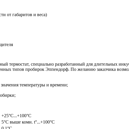
ти от габаритов и веса)
дителя
ый термостат, специально разработанный для длительных инку
ненных типов пробирок Эппендорф. По желанию заказчика возм
значения температуры и времени;
робирки;
+25°C...+100°C
5°C выше комн. t°...+100°C
0.1°C