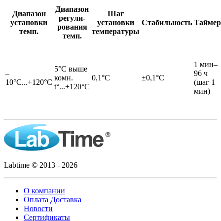
Диапазон
Диапазон
Шаг
регули-
установки
установки
Стабильность
Таймер
рования
темп.
температуры
темп.
1 мин–
5°C выше
–
96 ч
комн.
0,1°C
±0,1°C
10°C...+120°С
(шаг 1
t°...+120°C
мин)
Labtime © 2013 - 2026
О компании
Оплата Доставка
Новости
Сертификаты