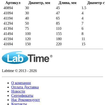
Артикул
Диаметр, мм
Длина, мм
Диаметр с
40894
30
45
1.5
41094
30
47
4
41194
40
65
4
41294
50
85
7
41394
75
110
6
41494
100
155
8
41594
120
180
11
41694
150
220
15
Labtime © 2013 - 2026
О компании
Оплата Доставка
Новости
Сертификаты
Нас Рекомендуют
Контакты