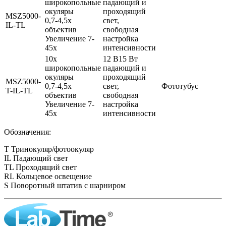
широкопольные
падающий и
окуляры
проходящий
MSZ5000-
0,7-4,5x
свет,
IL-TL
объектив
свободная
Увеличение 7-
настройка
45x
интенсивности
10x
12 В15 Вт
широкопольные
падающий и
окуляры
проходящий
MSZ5000-
0,7-4,5x
свет,
Фототубус
T-IL-TL
объектив
свободная
Увеличение 7-
настройка
45x
интенсивности
Обозначения:
T Тринокуляр/фотоокуляр
IL Падающий свет
TL Проходящий свет
RL Кольцевое освещение
S Поворотный штатив с шарниром