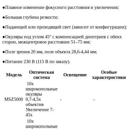
●
Плавное изменение фокусного расстояния и увеличения;
●
Большая глубина резкости;
●
Падающий или проходящий свет (зависит от конфигурации);
●
Окуляры под углом 45° с компенсацией диоптриев с обеих
сторон, межцентровое расстояние 51–75 мм;
●
Поле зрения 20 мм, поле объекта 28,6-4,44 мм;
●
Питание 230 В (115 В по заказу).
Оптическая
Особые
Модель
Освещение
система
характеристики
10x
широкопольные
окуляры
MSZ5000
0,7-4,5x
-
-
объектив
Увеличение 7-
45x
10x
широкопольные