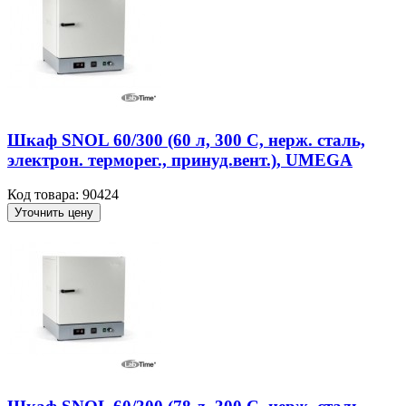
Шкаф SNOL 60/300 (60 л, 300 С, нерж. сталь,
электрон. терморег., принуд.вент.), UMEGA
Код товара: 90424
Уточнить цену