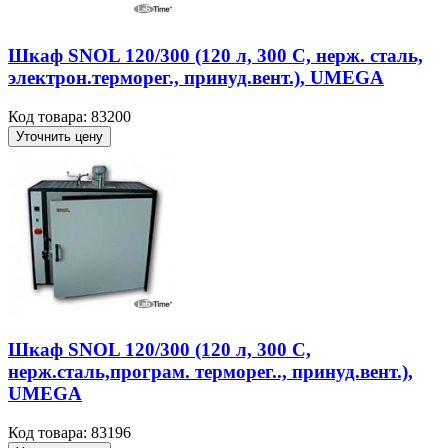
Шкаф SNOL 120/300 (120 л, 300 С, нерж. сталь,
электрон.терморег., принуд.вент.), UMEGA
Код товара: 83200
Уточнить цену
Шкаф SNOL 120/300 (120 л, 300 С,
нерж.сталь,програм. терморег.., принуд.вент.),
UMEGA
Код товара: 83196