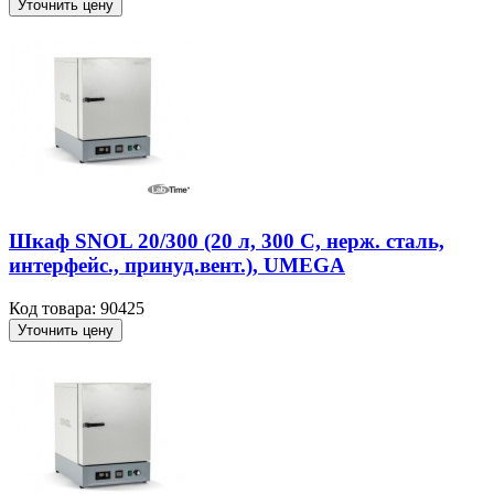
Уточнить цену
Шкаф SNOL 20/300 (20 л, 300 С, нерж. сталь,
интерфейс., принуд.вент.), UMEGA
Код товара: 90425
Уточнить цену