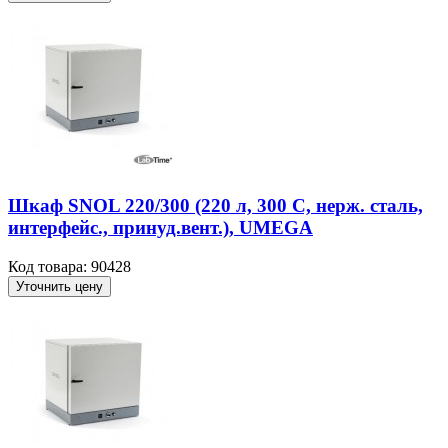
Шкаф SNOL 220/300 (220 л, 300 С, нерж. сталь,
интерфейс., принуд.вент.), UMEGA
Код товара: 90428
Уточнить цену