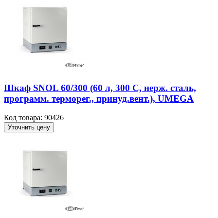
Шкаф SNOL 60/300 (60 л, 300 С, нерж. сталь,
программ. терморег., принуд.вент.), UMEGA
Код товара: 90426
Уточнить цену