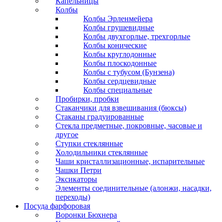
Капельницы
Колбы
Колбы Эрленмейера
Колбы грушевидные
Колбы двухгорлые, трехгорлые
Колбы конические
Колбы круглодонные
Колбы плоскодонные
Колбы с тубусом (Бунзена)
Колбы сердцевидные
Колбы специальные
Пробирки, пробки
Стаканчики для взвешивания (бюксы)
Стаканы градуированные
Стекла предметные, покровные, часовые и
другое
Ступки стеклянные
Холодильники стеклянные
Чаши кристаллизационные, испарительные
Чашки Петри
Эксикаторы
Элементы соединительные (алонжи, насадки,
переходы)
Посуда фарфоровая
Воронки Бюхнера