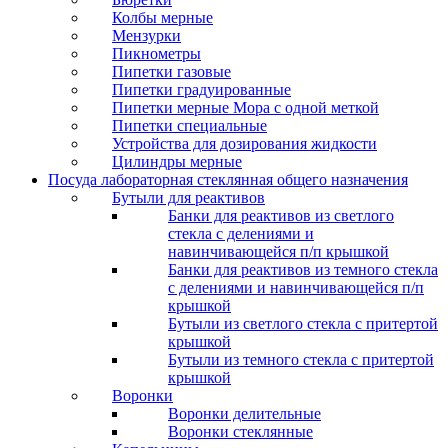
Колбы мерные
Мензурки
Пикнометры
Пипетки газовые
Пипетки градуированные
Пипетки мерные Мора с одной меткой
Пипетки специальные
Устройства для дозирования жидкости
Цилиндры мерные
Посуда лабораторная стеклянная общего назначения
Бутыли для реактивов
Банки для реактивов из светлого
стекла с делениями и
навинчивающейся п/п крышкой
Банки для реактивов из темного стекла
с делениями и навинчивающейся п/п
крышкой
Бутыли из светлого стекла с притертой
крышкой
Бутыли из темного стекла с притертой
крышкой
Воронки
Воронки делительные
Воронки стеклянные