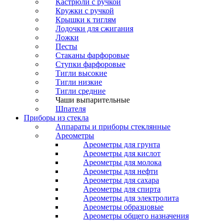
Кастрюли с ручкой
Кружки с ручкой
Крышки к тиглям
Лодочки для сжигания
Ложки
Песты
Стаканы фарфоровые
Ступки фарфоровые
Тигли высокие
Тигли низкие
Тигли средние
Чаши выпарительные
Шпателя
Приборы из стекла
Аппараты и приборы стеклянные
Ареометры
Ареометры для грунта
Ареометры для кислот
Ареометры для молока
Ареометры для нефти
Ареометры для сахара
Ареометры для спирта
Ареометры для электролита
Ареометры образцовые
Ареометры общего назначения