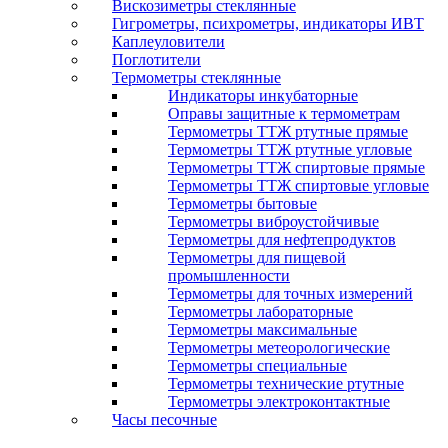
Вискозиметры стеклянные
Гигрометры, психрометры, индикаторы ИВТ
Каплеуловители
Поглотители
Термометры стеклянные
Индикаторы инкубаторные
Оправы защитные к термометрам
Термометры ТТЖ ртутные прямые
Термометры ТТЖ ртутные угловые
Термометры ТТЖ спиртовые прямые
Термометры ТТЖ спиртовые угловые
Термометры бытовые
Термометры виброустойчивые
Термометры для нефтепродуктов
Термометры для пищевой
промышленности
Термометры для точных измерений
Термометры лабораторные
Термометры максимальные
Термометры метеорологические
Термометры специальные
Термометры технические ртутные
Термометры электроконтактные
Часы песочные