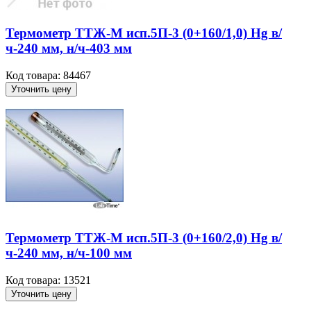
Термометр ТТЖ-М исп.5П-3 (0+160/1,0) Hg в/
ч-240 мм, н/ч-403 мм
Код товара: 84467
Уточнить цену
Термометр ТТЖ-М исп.5П-3 (0+160/2,0) Hg в/
ч-240 мм, н/ч-100 мм
Код товара: 13521
Уточнить цену