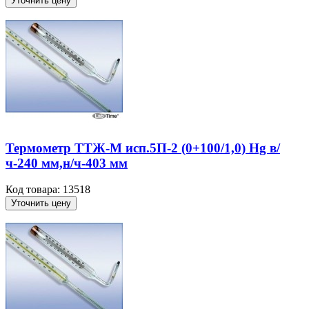
Уточнить цену
Термометр ТТЖ-М исп.5П-2 (0+100/1,0) Hg в/
ч-240 мм,н/ч-403 мм
Код товара: 13518
Уточнить цену