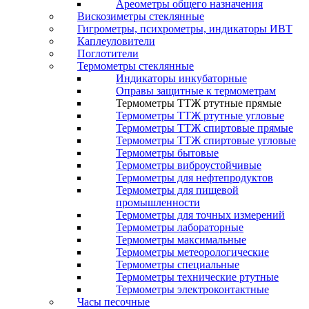
Ареометры общего назначения
Вискозиметры стеклянные
Гигрометры, психрометры, индикаторы ИВТ
Каплеуловители
Поглотители
Термометры стеклянные
Индикаторы инкубаторные
Оправы защитные к термометрам
Термометры ТТЖ ртутные прямые
Термометры ТТЖ ртутные угловые
Термометры ТТЖ спиртовые прямые
Термометры ТТЖ спиртовые угловые
Термометры бытовые
Термометры виброустойчивые
Термометры для нефтепродуктов
Термометры для пищевой
промышленности
Термометры для точных измерений
Термометры лабораторные
Термометры максимальные
Термометры метеорологические
Термометры специальные
Термометры технические ртутные
Термометры электроконтактные
Часы песочные