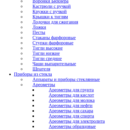
Воронки Бюхнера
Кастрюли с ручкой
Кружки с ручкой
Крышки к тиглям
Лодочки для сжигания
Ложки
Песты
Стаканы фарфоровые
Ступки фарфоровые
Тигли высокие
Тигли низкие
Тигли средние
Чаши выпарительные
Шпателя
Приборы из стекла
Аппараты и приборы стеклянные
Ареометры
Ареометры для грунта
Ареометры для кислот
Ареометры для молока
Ареометры для нефти
Ареометры для сахара
Ареометры для спирта
Ареометры для электролита
Ареометры образцовые