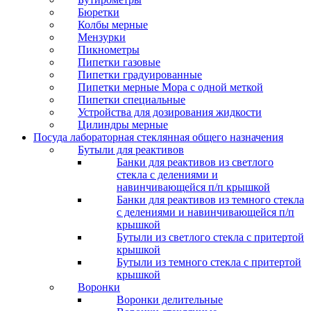
Бюретки
Колбы мерные
Мензурки
Пикнометры
Пипетки газовые
Пипетки градуированные
Пипетки мерные Мора с одной меткой
Пипетки специальные
Устройства для дозирования жидкости
Цилиндры мерные
Посуда лабораторная стеклянная общего назначения
Бутыли для реактивов
Банки для реактивов из светлого
стекла с делениями и
навинчивающейся п/п крышкой
Банки для реактивов из темного стекла
с делениями и навинчивающейся п/п
крышкой
Бутыли из светлого стекла с притертой
крышкой
Бутыли из темного стекла с притертой
крышкой
Воронки
Воронки делительные