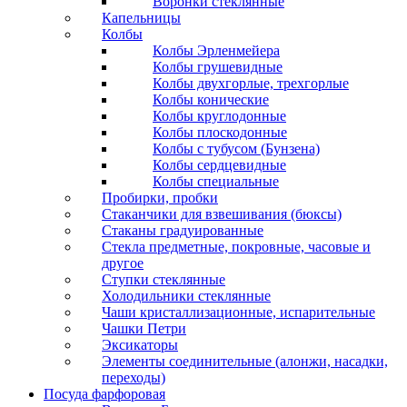
Воронки стеклянные
Капельницы
Колбы
Колбы Эрленмейера
Колбы грушевидные
Колбы двухгорлые, трехгорлые
Колбы конические
Колбы круглодонные
Колбы плоскодонные
Колбы с тубусом (Бунзена)
Колбы сердцевидные
Колбы специальные
Пробирки, пробки
Стаканчики для взвешивания (бюксы)
Стаканы градуированные
Стекла предметные, покровные, часовые и
другое
Ступки стеклянные
Холодильники стеклянные
Чаши кристаллизационные, испарительные
Чашки Петри
Эксикаторы
Элементы соединительные (алонжи, насадки,
переходы)
Посуда фарфоровая