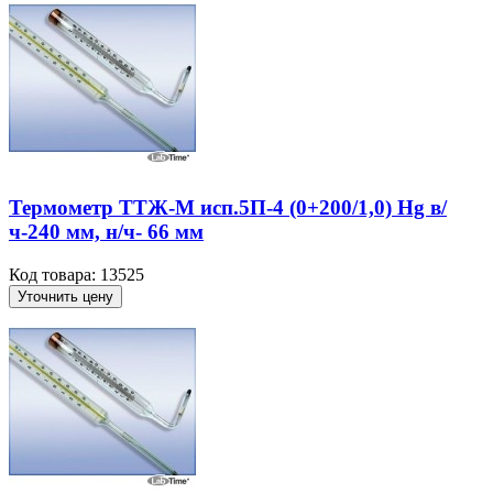
Термометр ТТЖ-М исп.5П-4 (0+200/1,0) Hg в/
ч-240 мм, н/ч- 66 мм
Код товара: 13525
Уточнить цену