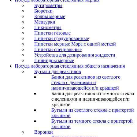
Бутирометры
Бюретки
Колбы мерные
Мензурки
Пикнометры
Пипетки газовые
Пипетки градуированные
Пипетки мерные Мора с одной меткой
Пипетки специальные
Устройства для дозирования жидкости
Цилиндры мерные
Посуда лабораторная стеклянная общего назначения
Бутыли для реактивов
Банки для реактивов из светлого
стекла с делениями и
навинчивающейся п/п крышкой
Банки для реактивов из темного стекла
с делениями и навинчивающейся п/п
крышкой
Бутыли из светлого стекла с притертой
крышкой
Бутыли из темного стекла с притертой
крышкой
Воронки