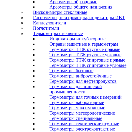
Ареометры образцовые
Ареометры общего назначения
Вискозиметры стеклянные
Гигрометры, психрометры, индикаторы ИВТ
Каплеуловители
Поглотители
Термометры стеклянные
Индикаторы инкубаторные
Оправы защитные к термометрам
Термометры ТТЖ ртутные прямые
Термометры ТТЖ ртутные угловые
Термометры ТТЖ спиртовые прямые
Термометры ТТЖ спиртовые угловые
Термометры бытовые
Термометры виброустойчивые
Термометры для нефтепродуктов
Термометры для пищевой
промышленности
Термометры для точных измерений
Термометры лабораторные
Термометры максимальные
Термометры метеорологические
Термометры специальные
Термометры технические ртутные
Термометры электроконтактные