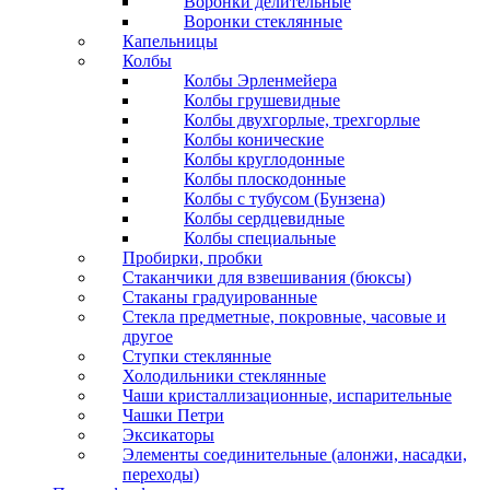
Воронки делительные
Воронки стеклянные
Капельницы
Колбы
Колбы Эрленмейера
Колбы грушевидные
Колбы двухгорлые, трехгорлые
Колбы конические
Колбы круглодонные
Колбы плоскодонные
Колбы с тубусом (Бунзена)
Колбы сердцевидные
Колбы специальные
Пробирки, пробки
Стаканчики для взвешивания (бюксы)
Стаканы градуированные
Стекла предметные, покровные, часовые и
другое
Ступки стеклянные
Холодильники стеклянные
Чаши кристаллизационные, испарительные
Чашки Петри
Эксикаторы
Элементы соединительные (алонжи, насадки,
переходы)