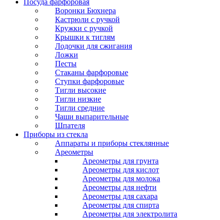
Посуда фарфоровая
Воронки Бюхнера
Кастрюли с ручкой
Кружки с ручкой
Крышки к тиглям
Лодочки для сжигания
Ложки
Песты
Стаканы фарфоровые
Ступки фарфоровые
Тигли высокие
Тигли низкие
Тигли средние
Чаши выпарительные
Шпателя
Приборы из стекла
Аппараты и приборы стеклянные
Ареометры
Ареометры для грунта
Ареометры для кислот
Ареометры для молока
Ареометры для нефти
Ареометры для сахара
Ареометры для спирта
Ареометры для электролита