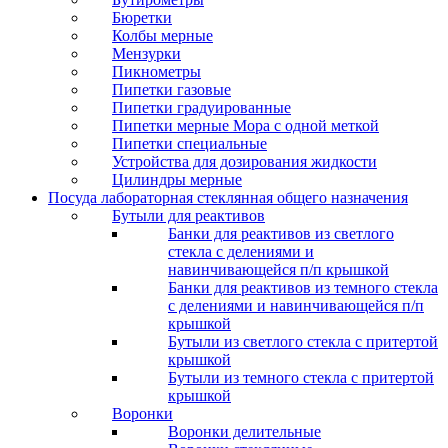
Бюретки
Колбы мерные
Мензурки
Пикнометры
Пипетки газовые
Пипетки градуированные
Пипетки мерные Мора с одной меткой
Пипетки специальные
Устройства для дозирования жидкости
Цилиндры мерные
Посуда лабораторная стеклянная общего назначения
Бутыли для реактивов
Банки для реактивов из светлого
стекла с делениями и
навинчивающейся п/п крышкой
Банки для реактивов из темного стекла
с делениями и навинчивающейся п/п
крышкой
Бутыли из светлого стекла с притертой
крышкой
Бутыли из темного стекла с притертой
крышкой
Воронки
Воронки делительные