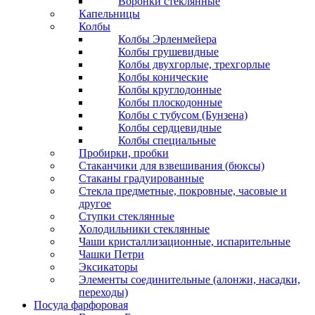
Воронки стеклянные
Капельницы
Колбы
Колбы Эрленмейера
Колбы грушевидные
Колбы двухгорлые, трехгорлые
Колбы конические
Колбы круглодонные
Колбы плоскодонные
Колбы с тубусом (Бунзена)
Колбы сердцевидные
Колбы специальные
Пробирки, пробки
Стаканчики для взвешивания (бюксы)
Стаканы градуированные
Стекла предметные, покровные, часовые и
другое
Ступки стеклянные
Холодильники стеклянные
Чаши кристаллизационные, испарительные
Чашки Петри
Эксикаторы
Элементы соединительные (алонжи, насадки,
переходы)
Посуда фарфоровая