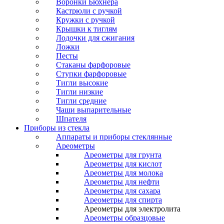
Воронки Бюхнера
Кастрюли с ручкой
Кружки с ручкой
Крышки к тиглям
Лодочки для сжигания
Ложки
Песты
Стаканы фарфоровые
Ступки фарфоровые
Тигли высокие
Тигли низкие
Тигли средние
Чаши выпарительные
Шпателя
Приборы из стекла
Аппараты и приборы стеклянные
Ареометры
Ареометры для грунта
Ареометры для кислот
Ареометры для молока
Ареометры для нефти
Ареометры для сахара
Ареометры для спирта
Ареометры для электролита
Ареометры образцовые