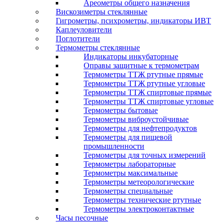
Ареометры общего назначения
Вискозиметры стеклянные
Гигрометры, психрометры, индикаторы ИВТ
Каплеуловители
Поглотители
Термометры стеклянные
Индикаторы инкубаторные
Оправы защитные к термометрам
Термометры ТТЖ ртутные прямые
Термометры ТТЖ ртутные угловые
Термометры ТТЖ спиртовые прямые
Термометры ТТЖ спиртовые угловые
Термометры бытовые
Термометры виброустойчивые
Термометры для нефтепродуктов
Термометры для пищевой
промышленности
Термометры для точных измерений
Термометры лабораторные
Термометры максимальные
Термометры метеорологические
Термометры специальные
Термометры технические ртутные
Термометры электроконтактные
Часы песочные