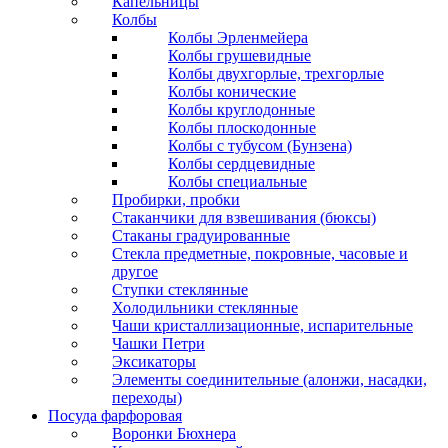
Капельницы
Колбы
Колбы Эрленмейера
Колбы грушевидные
Колбы двухгорлые, трехгорлые
Колбы конические
Колбы круглодонные
Колбы плоскодонные
Колбы с тубусом (Бунзена)
Колбы сердцевидные
Колбы специальные
Пробирки, пробки
Стаканчики для взвешивания (бюксы)
Стаканы градуированные
Стекла предметные, покровные, часовые и
другое
Ступки стеклянные
Холодильники стеклянные
Чаши кристаллизационные, испарительные
Чашки Петри
Эксикаторы
Элементы соединительные (алонжи, насадки,
переходы)
Посуда фарфоровая
Воронки Бюхнера