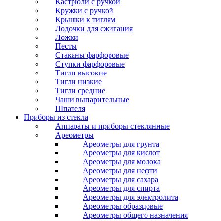
Кастрюли с ручкой
Кружки с ручкой
Крышки к тиглям
Лодочки для сжигания
Ложки
Песты
Стаканы фарфоровые
Ступки фарфоровые
Тигли высокие
Тигли низкие
Тигли средние
Чаши выпарительные
Шпателя
Приборы из стекла
Аппараты и приборы стеклянные
Ареометры
Ареометры для грунта
Ареометры для кислот
Ареометры для молока
Ареометры для нефти
Ареометры для сахара
Ареометры для спирта
Ареометры для электролита
Ареометры образцовые
Ареометры общего назначения