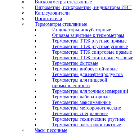
Вискозиметры стеклянные
Гигрометры, психрометры, индикаторы ИВТ
Каплеуловители
Поглотители
Термометры стеклянные
Индикаторы инкубаторные
Оправы защитные к термометрам
Термометры ТТЖ ртутные прямые
Термометры ТТЖ ртутные угловые
Термометры ТТЖ спиртовые прямые
Термометры ТТЖ спиртовые угловые
Термометры бытовые
Термометры виброустойчивые
Термометры для нефтепродуктов
Термометры для пищевой
промышленности
Термометры для точных измерений
Термометры лабораторные
Термометры максимальные
Термометры метеорологические
Термометры специальные
Термометры технические ртутные
Термометры электроконтактные
Часы песочные