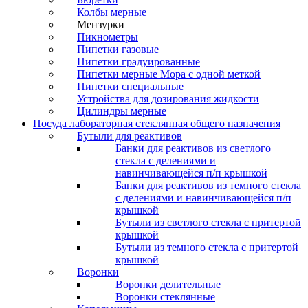
Колбы мерные
Мензурки
Пикнометры
Пипетки газовые
Пипетки градуированные
Пипетки мерные Мора с одной меткой
Пипетки специальные
Устройства для дозирования жидкости
Цилиндры мерные
Посуда лабораторная стеклянная общего назначения
Бутыли для реактивов
Банки для реактивов из светлого
стекла с делениями и
навинчивающейся п/п крышкой
Банки для реактивов из темного стекла
с делениями и навинчивающейся п/п
крышкой
Бутыли из светлого стекла с притертой
крышкой
Бутыли из темного стекла с притертой
крышкой
Воронки
Воронки делительные
Воронки стеклянные