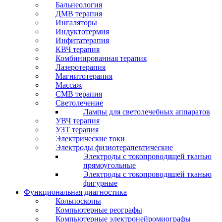
Бальнеология
ДМВ терапия
Ингаляторы
Индуктотермия
Инфитатерапия
КВЧ терапия
Комбинированная терапия
Лазеротерапия
Магнитотерапия
Массаж
СМВ терапия
Светолечение
Лампы для светолечебных аппаратов
УВЧ терапия
УЗТ терапия
Электрические токи
Электроды физиотерапевтические
Электроды с токопроводящей тканью
прямоугольные
Электроды с токопроводящей тканью
фигурные
Функциональная диагностика
Кольпоскопы
Компьютерные реографы
Компьютерные электронейромиографы