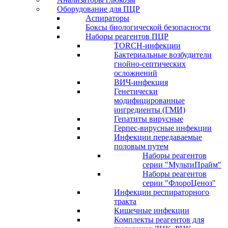
Оборудование для ПЦР
Аспираторы
Боксы биологической безопасности
Наборы реагентов ПЦР
TORCH-инфекции
Бактериальные возбудители
гнойно-септических
осложнений
ВИЧ-инфекция
Генетически
модифицированные
ингредиенты (ГМИ)
Гепатиты вирусные
Герпес-вирусные инфекции
Инфекции передаваемые
половым путем
Наборы реагентов
серии "МультиПрайм"
Наборы реагентов
серии "ФлороЦеноз"
Инфекции респираторного
тракта
Кишечные инфекции
Комплекты реагентов для