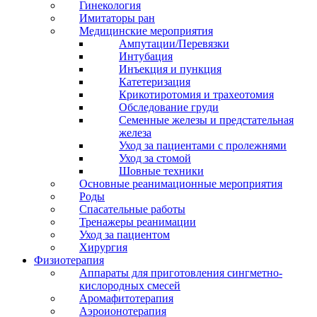
Гинекология
Имитаторы ран
Медицинские мероприятия
Ампутации/Перевязки
Интубация
Инъекция и пункция
Катетеризация
Крикотиротомия и трахеотомия
Обследование груди
Семенные железы и предстательная
железа
Уход за пациентами с пролежнями
Уход за стомой
Шовные техники
Основные реанимационные мероприятия
Роды
Спасательные работы
Тренажеры реанимации
Уход за пациентом
Хирургия
Физиотерапия
Аппараты для приготовления сингметно-
кислородных смесей
Аромафитотерапия
Аэроионотерапия