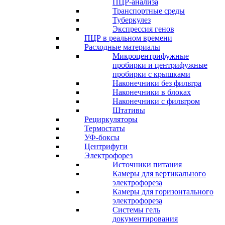
ПЦР-анализа
Транспортные среды
Туберкулез
Экспрессия генов
ПЦР в реальном времени
Расходные материалы
Микроцентрифужные
пробирки и центрифужные
пробирки с крышками
Наконечники без фильтра
Наконечники в блоках
Наконечники с фильтром
Штативы
Рециркуляторы
Термостаты
УФ-боксы
Центрифуги
Электрофорез
Источники питания
Камеры для вертикального
электрофореза
Камеры для горизонтального
электрофореза
Системы гель
документирования