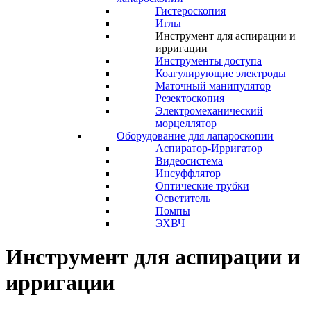
Гистероскопия
Иглы
Инструмент для аспирации и
ирригации
Инструменты доступа
Коагулирующие электроды
Маточный манипулятор
Резектоскопия
Электромеханический
морцеллятор
Оборудование для лапароскопии
Аспиратор-Ирригатор
Видеосистема
Инсуффлятор
Оптические трубки
Осветитель
Помпы
ЭХВЧ
Инструмент для аспирации и
ирригации