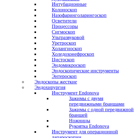
Интубационные
Колоноскоп
Назофаринголарингоскоп
Осветители
Процессоры
Сигмоскоп
Ультразвуковой
Уретроскоп
Холангиоскоп
Холедохонефроскоп
Цистоскоп
Эндомикроскоп
Эндоскопические инструменты
Энтероскоп
Эндоскопы жесткие
Эндохирургия
Инструмент Endonova
Зажимы с двумя
передвижными браншами
Зажимы с одной передвижной
браншей
Ножницы
Рукоятка Endonova
Инструмент для операционной
лапароскопии