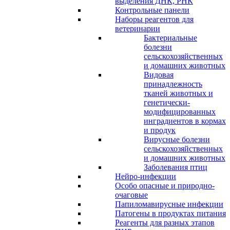
выделения ДНК, РНК
Контрольные панели
Наборы реагентов для
ветеринарии
Бактериальные
болезни
сельскохозяйственных
и домашних животных
Видовая
принадлежность
тканей животных и
генетически-
модифицированных
инградиентов в кормах
и продук
Вирусные болезни
сельскохозяйственных
и домашних животных
Заболевания птиц
Нейро-инфекции
Особо опасные и природно-
очаговые
Папиломавирусные инфекции
Патогены в продуктах питания
Реагенты для разных этапов