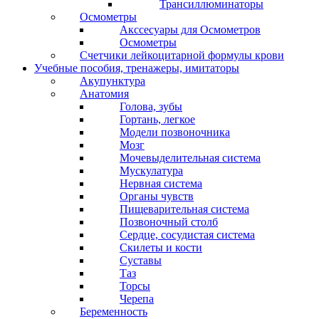
Трансиллюминаторы
Осмометры
Акссесуары для Осмометров
Осмометры
Счетчики лейкоцитарной формулы крови
Учебные пособия, тренажеры, имитаторы
Акупунктура
Анатомия
Голова, зубы
Гортань, легкое
Модели позвоночника
Мозг
Мочевыделительная система
Мускулатура
Нервная система
Органы чувств
Пищеварительная система
Позвоночный столб
Сердце, сосудистая система
Скилеты и кости
Суставы
Таз
Торсы
Черепа
Беременность