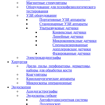
Магнитные стимуляторы
Оборудование для психофизиологического
тестирования
УЗИ оборудование
Портативные УЗИ аппараты
Стационарные УЗИ аппараты
Ультразвуковые датчики
Конвексные датчики
Линейные датчики
Микроконвексные датчики
Специализированные
допплеровские датчики
Фазированные датчики
Электрокардиографы
Хирургия
Дрели, пилы, перфораторы, дерматомы,
наборы для обработки кости
Коагуляторы
Криохирургические аппараты
Микроскопы операционные
Эндоскопия
Ацидогастрографы
Эндоскопы гибкие
Автофлуорисцентная система
Дуоденоскоп