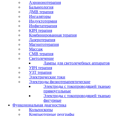
Аэроионотерапия
Бальнеология
ДМВ терапия
Ингаляторы
Индуктотермия
Инфитатерапия
КВЧ терапия
Комбинированная терапия
Лазеротерапия
Магнитотерапия
Массаж
СМВ терапия
Светолечение
Лампы для светолечебных аппаратов
УВЧ терапия
УЗТ терапия
Электрические токи
Электроды физиотерапевтические
Электроды с токопроводящей тканью
прямоугольные
Электроды с токопроводящей тканью
фигурные
Функциональная диагностика
Кольпоскопы
Компьютерные реографы