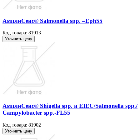
АмплиСенс® Salmonella spp. –Eph55
Код товара: 81913
Уточнить цену
АмплиСенс® Shigella spp. и EIEC/Salmonella spp./
Campylobacter spp.-FL55
Код товара: 81902
Уточнить цену