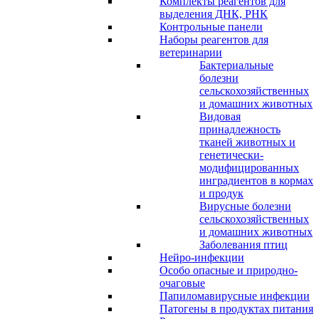
Комплекты реагентов для
выделения ДНК, РНК
Контрольные панели
Наборы реагентов для
ветеринарии
Бактериальные
болезни
сельскохозяйственных
и домашних животных
Видовая
принадлежность
тканей животных и
генетически-
модифицированных
инградиентов в кормах
и продук
Вирусные болезни
сельскохозяйственных
и домашних животных
Заболевания птиц
Нейро-инфекции
Особо опасные и природно-
очаговые
Папиломавирусные инфекции
Патогены в продуктах питания