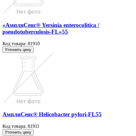
«АмплиСенс® Yersinia enterocolitica /
pseudotuberculosis-FL»55
Код товара: 81910
Уточнить цену
АмплиСенс® Helicobacter pylori-FL55
Код товара: 81911
Уточнить цену