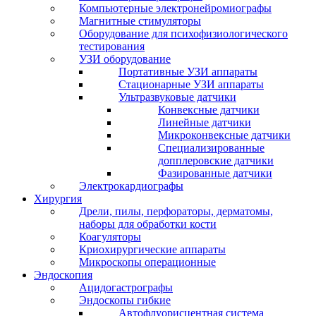
Компьютерные электронейромиографы
Магнитные стимуляторы
Оборудование для психофизиологического
тестирования
УЗИ оборудование
Портативные УЗИ аппараты
Стационарные УЗИ аппараты
Ультразвуковые датчики
Конвексные датчики
Линейные датчики
Микроконвексные датчики
Специализированные
допплеровские датчики
Фазированные датчики
Электрокардиографы
Хирургия
Дрели, пилы, перфораторы, дерматомы,
наборы для обработки кости
Коагуляторы
Криохирургические аппараты
Микроскопы операционные
Эндоскопия
Ацидогастрографы
Эндоскопы гибкие
Автофлуорисцентная система