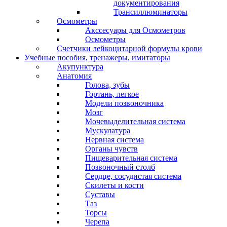
документирования
Трансиллюминаторы
Осмометры
Акссесуары для Осмометров
Осмометры
Счетчики лейкоцитарной формулы крови
Учебные пособия, тренажеры, имитаторы
Акупунктура
Анатомия
Голова, зубы
Гортань, легкое
Модели позвоночника
Мозг
Мочевыделительная система
Мускулатура
Нервная система
Органы чувств
Пищеварительная система
Позвоночный столб
Сердце, сосудистая система
Скилеты и кости
Суставы
Таз
Торсы
Черепа