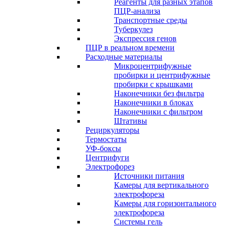
Реагенты для разных этапов
ПЦР-анализа
Транспортные среды
Туберкулез
Экспрессия генов
ПЦР в реальном времени
Расходные материалы
Микроцентрифужные
пробирки и центрифужные
пробирки с крышками
Наконечники без фильтра
Наконечники в блоках
Наконечники с фильтром
Штативы
Рециркуляторы
Термостаты
УФ-боксы
Центрифуги
Электрофорез
Источники питания
Камеры для вертикального
электрофореза
Камеры для горизонтального
электрофореза
Системы гель