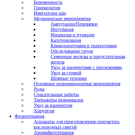
Беременность
Гинекология
Имитаторы ран
Медицинские мероприятия
Ампутации/Перевязки
Интубация
Инъекция и пункция
Катетеризация
Крикотиротомия и трахеотомия
Обследование груди
Семенные железы и предстательная
железа
Уход за пациентами с пролежнями
Уход за стомой
Шовные техники
Основные реанимационные мероприятия
Роды
Спасательные работы
Тренажеры реанимации
Уход за пациентом
Хирургия
Физиотерапия
Аппараты для приготовления сингметно-
кислородных смесей
Аромафитотерапия