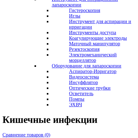
лапароскопии
Гистероскопия
Иглы
Инструмент для аспирации и
ирригации
Инструменты доступа
Коагулирующие электроды
Маточный манипулятор
Резектоскопия
Электромеханический
морцеллятор
Оборудование для лапароскопии
Аспиратор-Ирригатор
Видеосистема
Инсуффлятор
Оптические трубки
Осветитель
Помпы
ЭХВЧ
Кишечные инфекции
Сравнение товаров (0)