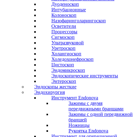
Дуоденоскоп
Интубационные
Колоноскоп
Назофаринголарингоскоп
Осветители
Процессоры
Сигмоскоп
Ультразвуковой
Уретроскоп
Холангиоскоп
Холедохонефроскоп
Цистоскоп
Эндомикроскоп
Эндоскопические инструменты
Энтероскоп
Эндоскопы жесткие
Эндохирургия
Инструмент Endonova
Зажимы с двумя
передвижными браншами
Зажимы с одной передвижной
браншей
Ножницы
Рукоятка Endonova
Инструмент для операционной