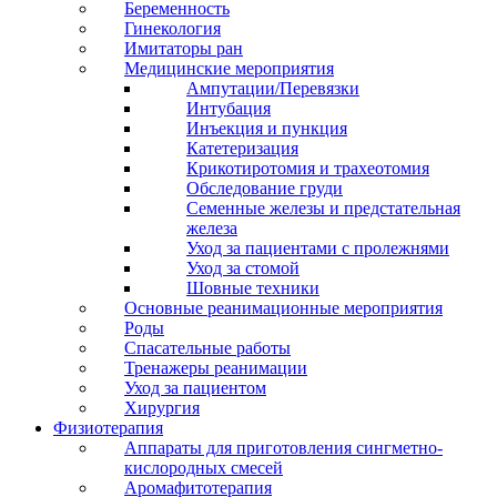
Беременность
Гинекология
Имитаторы ран
Медицинские мероприятия
Ампутации/Перевязки
Интубация
Инъекция и пункция
Катетеризация
Крикотиротомия и трахеотомия
Обследование груди
Семенные железы и предстательная
железа
Уход за пациентами с пролежнями
Уход за стомой
Шовные техники
Основные реанимационные мероприятия
Роды
Спасательные работы
Тренажеры реанимации
Уход за пациентом
Хирургия
Физиотерапия
Аппараты для приготовления сингметно-
кислородных смесей
Аромафитотерапия