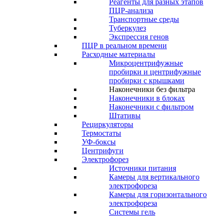
Реагенты для разных этапов
ПЦР-анализа
Транспортные среды
Туберкулез
Экспрессия генов
ПЦР в реальном времени
Расходные материалы
Микроцентрифужные
пробирки и центрифужные
пробирки с крышками
Наконечники без фильтра
Наконечники в блоках
Наконечники с фильтром
Штативы
Рециркуляторы
Термостаты
УФ-боксы
Центрифуги
Электрофорез
Источники питания
Камеры для вертикального
электрофореза
Камеры для горизонтального
электрофореза
Системы гель