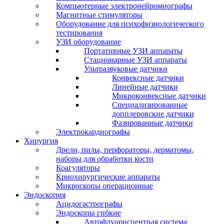
Компьютерные электронейромиографы
Магнитные стимуляторы
Оборудование для психофизиологического
тестирования
УЗИ оборудование
Портативные УЗИ аппараты
Стационарные УЗИ аппараты
Ультразвуковые датчики
Конвексные датчики
Линейные датчики
Микроконвексные датчики
Специализированные
допплеровские датчики
Фазированные датчики
Электрокардиографы
Хирургия
Дрели, пилы, перфораторы, дерматомы,
наборы для обработки кости
Коагуляторы
Криохирургические аппараты
Микроскопы операционные
Эндоскопия
Ацидогастрографы
Эндоскопы гибкие
Автофлуорисцентная система