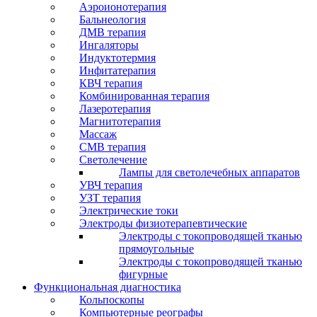
Аэроионотерапия
Бальнеология
ДМВ терапия
Ингаляторы
Индуктотермия
Инфитатерапия
КВЧ терапия
Комбинированная терапия
Лазеротерапия
Магнитотерапия
Массаж
СМВ терапия
Светолечение
Лампы для светолечебных аппаратов
УВЧ терапия
УЗТ терапия
Электрические токи
Электроды физиотерапевтические
Электроды с токопроводящей тканью
прямоугольные
Электроды с токопроводящей тканью
фигурные
Функциональная диагностика
Кольпоскопы
Компьютерные реографы