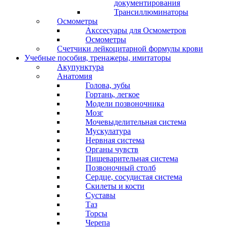
документирования
Трансиллюминаторы
Осмометры
Акссесуары для Осмометров
Осмометры
Счетчики лейкоцитарной формулы крови
Учебные пособия, тренажеры, имитаторы
Акупунктура
Анатомия
Голова, зубы
Гортань, легкое
Модели позвоночника
Мозг
Мочевыделительная система
Мускулатура
Нервная система
Органы чувств
Пищеварительная система
Позвоночный столб
Сердце, сосудистая система
Скилеты и кости
Суставы
Таз
Торсы
Черепа