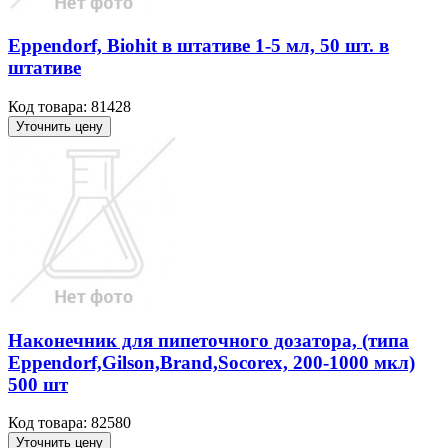
Ерреndorf, Віоhit в штативе 1-5 мл, 50 шт. в
штативе
Код товара: 81428
Уточнить цену
Наконечник для пипеточного дозатора, (типа
Eppendorf,Gilson,Brand,Socorex, 200-1000 мкл)
500 шт
Код товара: 82580
Уточнить цену