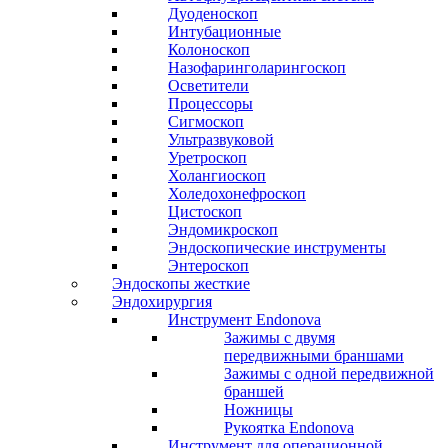
Дуоденоскоп
Интубационные
Колоноскоп
Назофаринголарингоскоп
Осветители
Процессоры
Сигмоскоп
Ультразвуковой
Уретроскоп
Холангиоскоп
Холедохонефроскоп
Цистоскоп
Эндомикроскоп
Эндоскопические инструменты
Энтероскоп
Эндоскопы жесткие
Эндохирургия
Инструмент Endonova
Зажимы с двумя
передвижными браншами
Зажимы с одной передвижной
браншей
Ножницы
Рукоятка Endonova
Инструмент для операционной