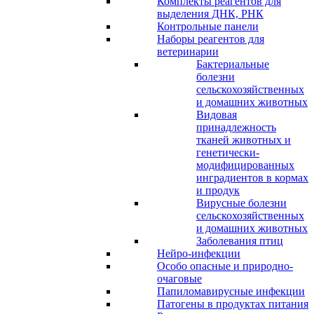
Комплекты реагентов для
выделения ДНК, РНК
Контрольные панели
Наборы реагентов для
ветеринарии
Бактериальные
болезни
сельскохозяйственных
и домашних животных
Видовая
принадлежность
тканей животных и
генетически-
модифицированных
инградиентов в кормах
и продук
Вирусные болезни
сельскохозяйственных
и домашних животных
Заболевания птиц
Нейро-инфекции
Особо опасные и природно-
очаговые
Папиломавирусные инфекции
Патогены в продуктах питания