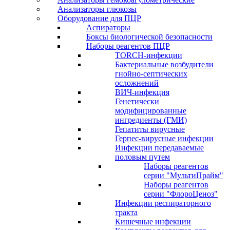
Анализаторы глюкозы
Оборудование для ПЦР
Аспираторы
Боксы биологической безопасности
Наборы реагентов ПЦР
TORCH-инфекции
Бактериальные возбудители
гнойно-септических
осложнений
ВИЧ-инфекция
Генетически
модифицированные
ингредиенты (ГМИ)
Гепатиты вирусные
Герпес-вирусные инфекции
Инфекции передаваемые
половым путем
Наборы реагентов
серии "МультиПрайм"
Наборы реагентов
серии "ФлороЦеноз"
Инфекции респираторного
тракта
Кишечные инфекции