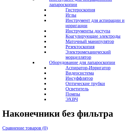
лапароскопии
Гистероскопия
Иглы
Инструмент для аспирации и
ирригации
Инструменты доступа
Коагулирующие электроды
Маточный манипулятор
Резектоскопия
Электромеханический
морцеллятор
Оборудование для лапароскопии
Аспиратор-Ирригатор
Видеосистема
Инсуффлятор
Оптические трубки
Осветитель
Помпы
ЭХВЧ
Наконечники без фильтра
Сравнение товаров (0)