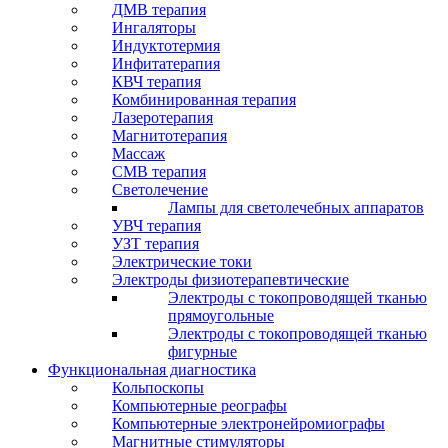
ДМВ терапия
Ингаляторы
Индуктотермия
Инфитатерапия
КВЧ терапия
Комбинированная терапия
Лазеротерапия
Магнитотерапия
Массаж
СМВ терапия
Светолечение
Лампы для светолечебных аппаратов
УВЧ терапия
УЗТ терапия
Электрические токи
Электроды физиотерапевтические
Электроды с токопроводящей тканью
прямоугольные
Электроды с токопроводящей тканью
фигурные
Функциональная диагностика
Кольпоскопы
Компьютерные реографы
Компьютерные электронейромиографы
Магнитные стимуляторы