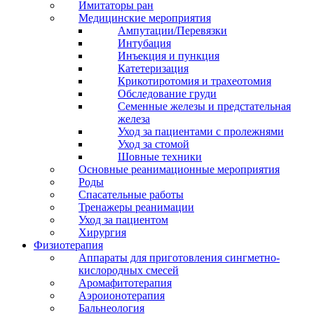
Имитаторы ран
Медицинские мероприятия
Ампутации/Перевязки
Интубация
Инъекция и пункция
Катетеризация
Крикотиротомия и трахеотомия
Обследование груди
Семенные железы и предстательная
железа
Уход за пациентами с пролежнями
Уход за стомой
Шовные техники
Основные реанимационные мероприятия
Роды
Спасательные работы
Тренажеры реанимации
Уход за пациентом
Хирургия
Физиотерапия
Аппараты для приготовления сингметно-
кислородных смесей
Аромафитотерапия
Аэроионотерапия
Бальнеология