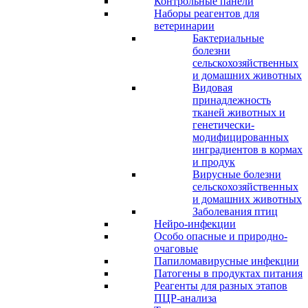
Контрольные панели
Наборы реагентов для
ветеринарии
Бактериальные
болезни
сельскохозяйственных
и домашних животных
Видовая
принадлежность
тканей животных и
генетически-
модифицированных
инградиентов в кормах
и продук
Вирусные болезни
сельскохозяйственных
и домашних животных
Заболевания птиц
Нейро-инфекции
Особо опасные и природно-
очаговые
Папиломавирусные инфекции
Патогены в продуктах питания
Реагенты для разных этапов
ПЦР-анализа