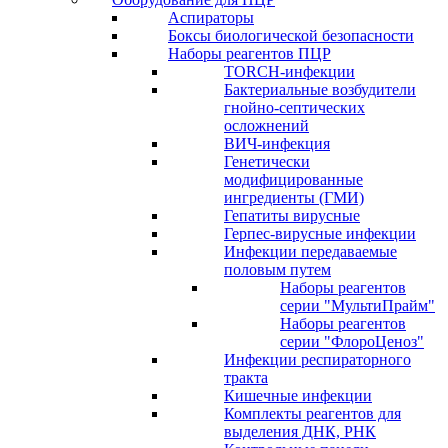
Аспираторы
Боксы биологической безопасности
Наборы реагентов ПЦР
TORCH-инфекции
Бактериальные возбудители
гнойно-септических
осложнений
ВИЧ-инфекция
Генетически
модифицированные
ингредиенты (ГМИ)
Гепатиты вирусные
Герпес-вирусные инфекции
Инфекции передаваемые
половым путем
Наборы реагентов
серии "МультиПрайм"
Наборы реагентов
серии "ФлороЦеноз"
Инфекции респираторного
тракта
Кишечные инфекции
Комплекты реагентов для
выделения ДНК, РНК