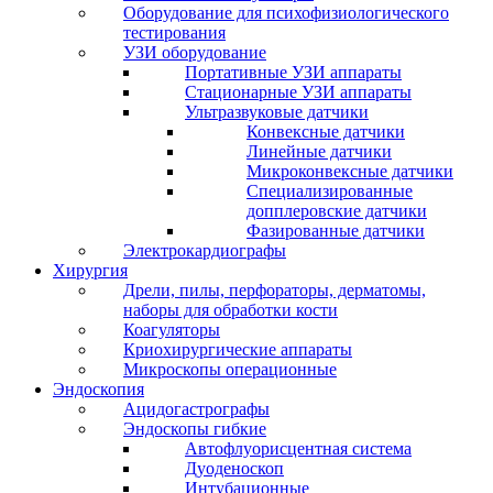
Оборудование для психофизиологического
тестирования
УЗИ оборудование
Портативные УЗИ аппараты
Стационарные УЗИ аппараты
Ультразвуковые датчики
Конвексные датчики
Линейные датчики
Микроконвексные датчики
Специализированные
допплеровские датчики
Фазированные датчики
Электрокардиографы
Хирургия
Дрели, пилы, перфораторы, дерматомы,
наборы для обработки кости
Коагуляторы
Криохирургические аппараты
Микроскопы операционные
Эндоскопия
Ацидогастрографы
Эндоскопы гибкие
Автофлуорисцентная система
Дуоденоскоп
Интубационные