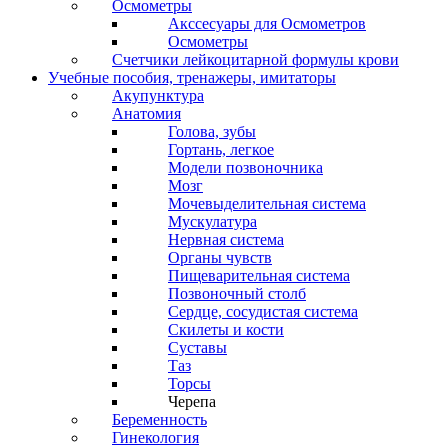
Осмометры
Акссесуары для Осмометров
Осмометры
Счетчики лейкоцитарной формулы крови
Учебные пособия, тренажеры, имитаторы
Акупунктура
Анатомия
Голова, зубы
Гортань, легкое
Модели позвоночника
Мозг
Мочевыделительная система
Мускулатура
Нервная система
Органы чувств
Пищеварительная система
Позвоночный столб
Сердце, сосудистая система
Скилеты и кости
Суставы
Таз
Торсы
Черепа
Беременность
Гинекология