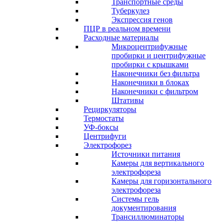
Транспортные среды
Туберкулез
Экспрессия генов
ПЦР в реальном времени
Расходные материалы
Микроцентрифужные
пробирки и центрифужные
пробирки с крышками
Наконечники без фильтра
Наконечники в блоках
Наконечники с фильтром
Штативы
Рециркуляторы
Термостаты
УФ-боксы
Центрифуги
Электрофорез
Источники питания
Камеры для вертикального
электрофореза
Камеры для горизонтального
электрофореза
Системы гель
документирования
Трансиллюминаторы