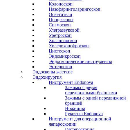
Колоноскоп
Назофаринголарингоскоп
Осветители
Процессоры
Сигмоскоп
Ультразвуковой
Уретроскоп
Холангиоскоп
Холедохонефроскоп
Цистоскоп
Эндомикроскоп
Эндоскопические инструменты
Энтероскоп
Эндоскопы жесткие
Эндохирургия
Инструмент Endonova
Зажимы с двумя
передвижными браншами
Зажимы с одной передвижной
браншей
Ножницы
Рукоятка Endonova
Инструмент для операционной
лапароскопии
Гистероскопия