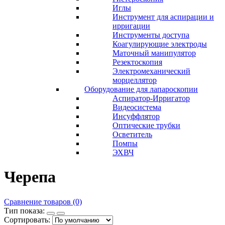
Иглы
Инструмент для аспирации и
ирригации
Инструменты доступа
Коагулирующие электроды
Маточный манипулятор
Резектоскопия
Электромеханический
морцеллятор
Оборудование для лапароскопии
Аспиратор-Ирригатор
Видеосистема
Инсуффлятор
Оптические трубки
Осветитель
Помпы
ЭХВЧ
Черепа
Сравнение товаров (0)
Тип показа:
Сортировать: