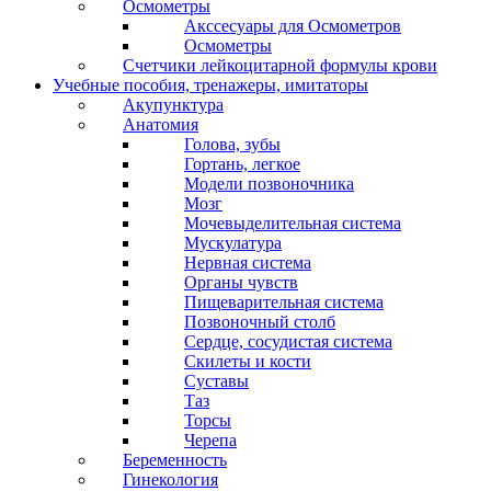
Осмометры
Акссесуары для Осмометров
Осмометры
Счетчики лейкоцитарной формулы крови
Учебные пособия, тренажеры, имитаторы
Акупунктура
Анатомия
Голова, зубы
Гортань, легкое
Модели позвоночника
Мозг
Мочевыделительная система
Мускулатура
Нервная система
Органы чувств
Пищеварительная система
Позвоночный столб
Сердце, сосудистая система
Скилеты и кости
Суставы
Таз
Торсы
Черепа
Беременность
Гинекология