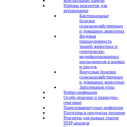
Контрольные панели
Наборы реагентов для
ветеринарии
Бактериальные
болезни
сельскохозяйственных
и домашних животных
Видовая
принадлежность
тканей животных и
генетически-
модифицированных
инградиентов в кормах
и продук
Вирусные болезни
сельскохозяйственных
и домашних животных
Заболевания птиц
Нейро-инфекции
Особо опасные и природно-
очаговые
Папиломавирусные инфекции
Патогены в продуктах питания
Реагенты для разных этапов
ПЦР-анализа