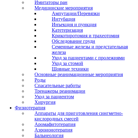
Имитаторы ран
Медицинские мероприятия
Ампутации/Перевязки
Интубация
Инъекция и пункция
Катетеризация
Крикотиротомия и трахеотомия
Обследование груди
Семенные железы и предстательная
железа
Уход за пациентами с пролежнями
Уход за стомой
Шовные техники
Основные реанимационные мероприятия
Роды
Спасательные работы
Тренажеры реанимации
Уход за пациентом
Хирургия
Физиотерапия
Аппараты для приготовления сингметно-
кислородных смесей
Аромафитотерапия
Аэроионотерапия
Бальнеология