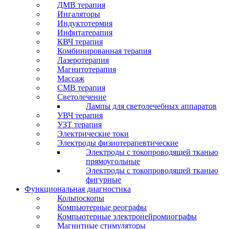
ДМВ терапия
Ингаляторы
Индуктотермия
Инфитатерапия
КВЧ терапия
Комбинированная терапия
Лазеротерапия
Магнитотерапия
Массаж
СМВ терапия
Светолечение
Лампы для светолечебных аппаратов
УВЧ терапия
УЗТ терапия
Электрические токи
Электроды физиотерапевтические
Электроды с токопроводящей тканью
прямоугольные
Электроды с токопроводящей тканью
фигурные
Функциональная диагностика
Кольпоскопы
Компьютерные реографы
Компьютерные электронейромиографы
Магнитные стимуляторы