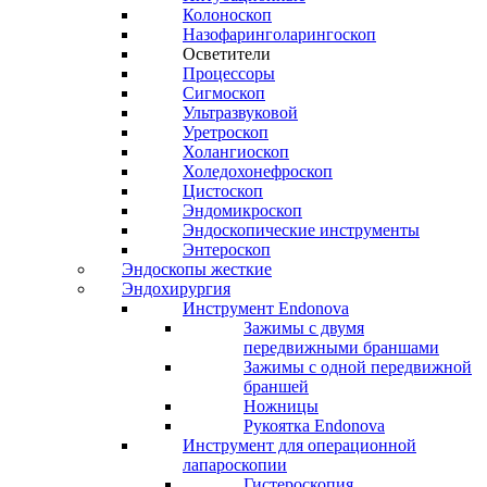
Колоноскоп
Назофаринголарингоскоп
Осветители
Процессоры
Сигмоскоп
Ультразвуковой
Уретроскоп
Холангиоскоп
Холедохонефроскоп
Цистоскоп
Эндомикроскоп
Эндоскопические инструменты
Энтероскоп
Эндоскопы жесткие
Эндохирургия
Инструмент Endonova
Зажимы с двумя
передвижными браншами
Зажимы с одной передвижной
браншей
Ножницы
Рукоятка Endonova
Инструмент для операционной
лапароскопии
Гистероскопия