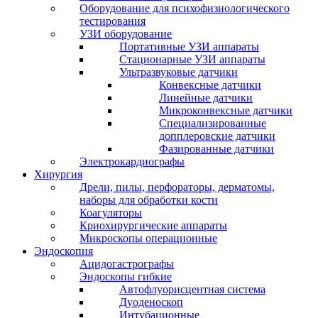
Оборудование для психофизиологического
тестирования
УЗИ оборудование
Портативные УЗИ аппараты
Стационарные УЗИ аппараты
Ультразвуковые датчики
Конвексные датчики
Линейные датчики
Микроконвексные датчики
Специализированные
допплеровские датчики
Фазированные датчики
Электрокардиографы
Хирургия
Дрели, пилы, перфораторы, дерматомы,
наборы для обработки кости
Коагуляторы
Криохирургические аппараты
Микроскопы операционные
Эндоскопия
Ацидогастрографы
Эндоскопы гибкие
Автофлуорисцентная система
Дуоденоскоп
Интубационные