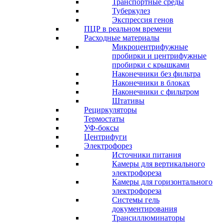
Транспортные среды
Туберкулез
Экспрессия генов
ПЦР в реальном времени
Расходные материалы
Микроцентрифужные
пробирки и центрифужные
пробирки с крышками
Наконечники без фильтра
Наконечники в блоках
Наконечники с фильтром
Штативы
Рециркуляторы
Термостаты
УФ-боксы
Центрифуги
Электрофорез
Источники питания
Камеры для вертикального
электрофореза
Камеры для горизонтального
электрофореза
Системы гель
документирования
Трансиллюминаторы