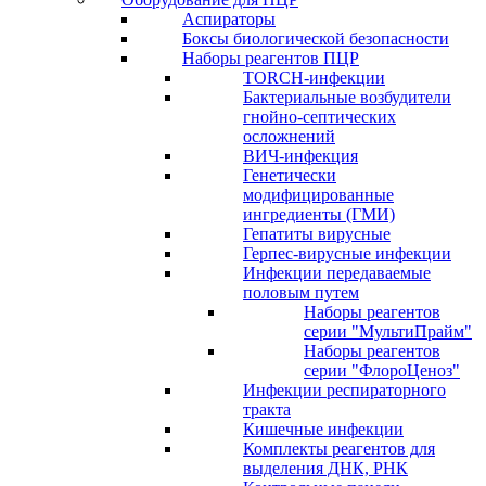
Аспираторы
Боксы биологической безопасности
Наборы реагентов ПЦР
TORCH-инфекции
Бактериальные возбудители
гнойно-септических
осложнений
ВИЧ-инфекция
Генетически
модифицированные
ингредиенты (ГМИ)
Гепатиты вирусные
Герпес-вирусные инфекции
Инфекции передаваемые
половым путем
Наборы реагентов
серии "МультиПрайм"
Наборы реагентов
серии "ФлороЦеноз"
Инфекции респираторного
тракта
Кишечные инфекции
Комплекты реагентов для
выделения ДНК, РНК