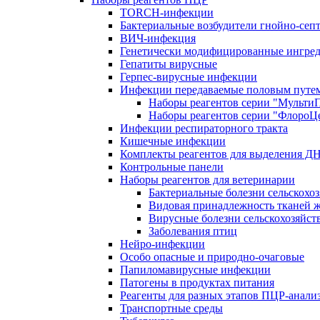
TORCH-инфекции
Бактериальные возбудители гнойно-сеп
ВИЧ-инфекция
Генетически модифицированные ингре
Гепатиты вирусные
Герпес-вирусные инфекции
Инфекции передаваемые половым путе
Наборы реагентов серии "Мульти
Наборы реагентов серии "ФлороЦ
Инфекции респираторного тракта
Кишечные инфекции
Комплекты реагентов для выделения Д
Контрольные панели
Наборы реагентов для ветеринарии
Бактериальные болезни сельскох
Видовая принадлежность тканей 
Вирусные болезни сельскохозяйс
Заболевания птиц
Нейро-инфекции
Особо опасные и природно-очаговые
Папиломавирусные инфекции
Патогены в продуктах питания
Реагенты для разных этапов ПЦР-анали
Транспортные среды