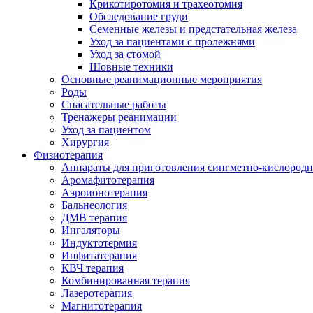
Крикотиротомия и трахеотомия
Обследование груди
Семенные железы и предстательная железа
Уход за пациентами с пролежнями
Уход за стомой
Шовные техники
Основные реанимационные мероприятия
Роды
Спасательные работы
Тренажеры реанимации
Уход за пациентом
Хирургия
Физиотерапия
Аппараты для приготовления сингметно-кислородн
Аромафитотерапия
Аэроионотерапия
Бальнеология
ДМВ терапия
Ингаляторы
Индуктотермия
Инфитатерапия
КВЧ терапия
Комбинированная терапия
Лазеротерапия
Магнитотерапия