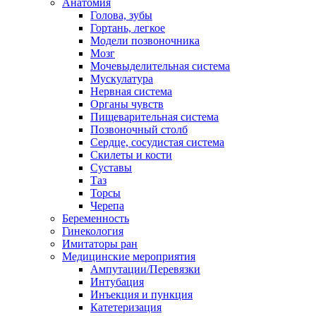
Анатомия
Голова, зубы
Гортань, легкое
Модели позвоночника
Мозг
Мочевыделительная система
Мускулатура
Нервная система
Органы чувств
Пищеварительная система
Позвоночный столб
Сердце, сосудистая система
Скилеты и кости
Суставы
Таз
Торсы
Черепа
Беременность
Гинекология
Имитаторы ран
Медицинские мероприятия
Ампутации/Перевязки
Интубация
Инъекция и пункция
Катетеризация