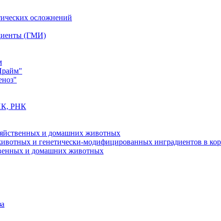
тических осложнений
диенты (ГМИ)
м
Прайм"
еноз"
НК, РНК
озяйственных и домашних животных
животных и генетически-модифицированных инградиентов в кор
твенных и домашних животных
за