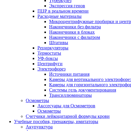
Туберкулез
Экспрессия генов
ПЦР в реальном времени
Расходные материалы
Микроцентрифужные пробирки и цент
Наконечники без фильтра
Наконечники в блоках
Наконечники с фильтром
Штативы
Рециркуляторы
Термостаты
УФ-боксы
Центрифуги
Электрофорез
Источники питания
Камеры для вертикального электрофоре
Камеры для горизонтального электрофо
Системы гель документирования
Трансиллюминаторы
Осмометры
Акссесуары для Осмометров
Осмометры
Счетчики лейкоцитарной формулы крови
Учебные пособия, тренажеры, имитаторы
Акупунктура