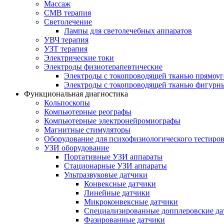
Массаж
СМВ терапия
Светолечение
Лампы для светолечебных аппаратов
УВЧ терапия
УЗТ терапия
Электрические токи
Электроды физиотерапевтические
Электроды с токопроводящей тканью прямоу
Электроды с токопроводящей тканью фигурн
Функциональная диагностика
Кольпоскопы
Компьютерные реографы
Компьютерные электронейромиографы
Магнитные стимуляторы
Оборудование для психофизиологического тестиро
УЗИ оборудование
Портативные УЗИ аппараты
Стационарные УЗИ аппараты
Ультразвуковые датчики
Конвексные датчики
Линейные датчики
Микроконвексные датчики
Специализированные допплеровские да
Фазированные датчики