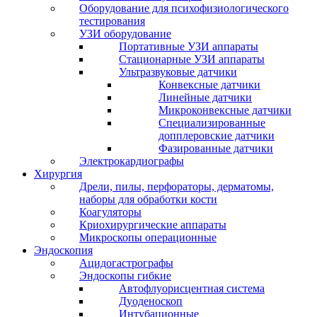
Оборудование для психофизиологического
тестирования
УЗИ оборудование
Портативные УЗИ аппараты
Стационарные УЗИ аппараты
Ультразвуковые датчики
Конвексные датчики
Линейные датчики
Микроконвексные датчики
Специализированные
допплеровские датчики
Фазированные датчики
Электрокардиографы
Хирургия
Дрели, пилы, перфораторы, дерматомы,
наборы для обработки кости
Коагуляторы
Криохирургические аппараты
Микроскопы операционные
Эндоскопия
Ацидогастрографы
Эндоскопы гибкие
Автофлуорисцентная система
Дуоденоскоп
Интубационные