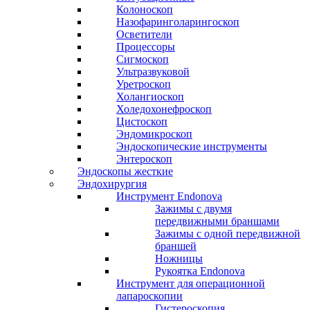
Колоноскоп
Назофаринголарингоскоп
Осветители
Процессоры
Сигмоскоп
Ультразвуковой
Уретроскоп
Холангиоскоп
Холедохонефроскоп
Цистоскоп
Эндомикроскоп
Эндоскопические инструменты
Энтероскоп
Эндоскопы жесткие
Эндохирургия
Инструмент Endonova
Зажимы с двумя
передвижными браншами
Зажимы с одной передвижной
браншей
Ножницы
Рукоятка Endonova
Инструмент для операционной
лапароскопии
Гистероскопия