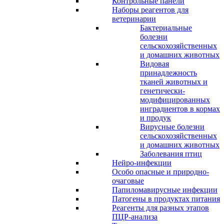
Контрольные панели
Наборы реагентов для
ветеринарии
Бактериальные
болезни
сельскохозяйственных
и домашних животных
Видовая
принадлежность
тканей животных и
генетически-
модифицированных
инградиентов в кормах
и продук
Вирусные болезни
сельскохозяйственных
и домашних животных
Заболевания птиц
Нейро-инфекции
Особо опасные и природно-
очаговые
Папиломавирусные инфекции
Патогены в продуктах питания
Реагенты для разных этапов
ПЦР-анализа