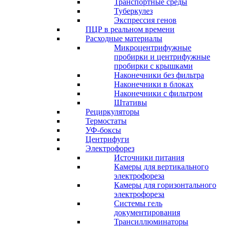
Транспортные среды
Туберкулез
Экспрессия генов
ПЦР в реальном времени
Расходные материалы
Микроцентрифужные
пробирки и центрифужные
пробирки с крышками
Наконечники без фильтра
Наконечники в блоках
Наконечники с фильтром
Штативы
Рециркуляторы
Термостаты
УФ-боксы
Центрифуги
Электрофорез
Источники питания
Камеры для вертикального
электрофореза
Камеры для горизонтального
электрофореза
Системы гель
документирования
Трансиллюминаторы