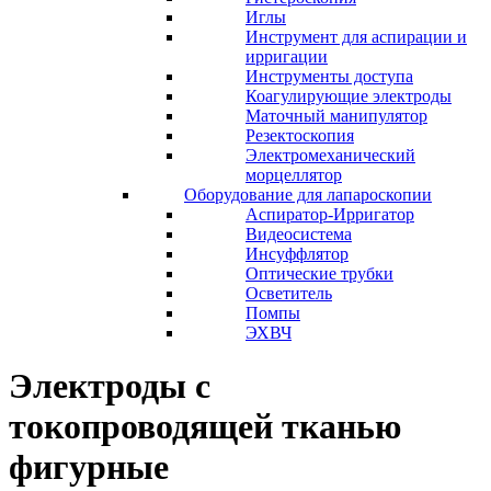
Иглы
Инструмент для аспирации и
ирригации
Инструменты доступа
Коагулирующие электроды
Маточный манипулятор
Резектоскопия
Электромеханический
морцеллятор
Оборудование для лапароскопии
Аспиратор-Ирригатор
Видеосистема
Инсуффлятор
Оптические трубки
Осветитель
Помпы
ЭХВЧ
Электроды с
токопроводящей тканью
фигурные