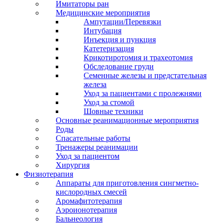
Имитаторы ран
Медицинские мероприятия
Ампутации/Перевязки
Интубация
Инъекция и пункция
Катетеризация
Крикотиротомия и трахеотомия
Обследование груди
Семенные железы и предстательная
железа
Уход за пациентами с пролежнями
Уход за стомой
Шовные техники
Основные реанимационные мероприятия
Роды
Спасательные работы
Тренажеры реанимации
Уход за пациентом
Хирургия
Физиотерапия
Аппараты для приготовления сингметно-
кислородных смесей
Аромафитотерапия
Аэроионотерапия
Бальнеология