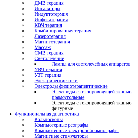
ДМВ терапия
Ингаляторы
Индуктотермия
Инфитатерапия
КВЧ терапия
Комбинированная терапия
Лазеротерапия
Магнитотерапия
Массаж
СМВ терапия
Светолечение
Лампы для светолечебных аппаратов
УВЧ терапия
УЗТ терапия
Электрические токи
Электроды физиотерапевтические
Электроды с токопроводящей тканью
прямоугольные
Электроды с токопроводящей тканью
фигурные
Функциональная диагностика
Кольпоскопы
Компьютерные реографы
Компьютерные электронейромиографы
Магнитные стимуляторы