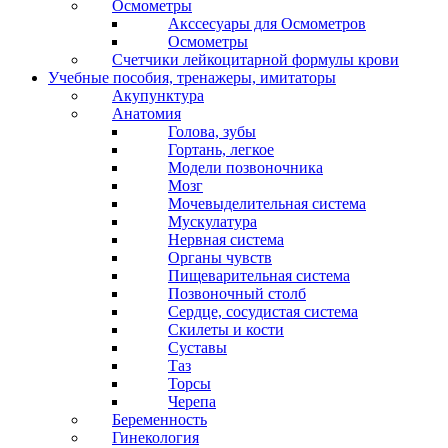
Осмометры
Акссесуары для Осмометров
Осмометры
Счетчики лейкоцитарной формулы крови
Учебные пособия, тренажеры, имитаторы
Акупунктура
Анатомия
Голова, зубы
Гортань, легкое
Модели позвоночника
Мозг
Мочевыделительная система
Мускулатура
Нервная система
Органы чувств
Пищеварительная система
Позвоночный столб
Сердце, сосудистая система
Скилеты и кости
Суставы
Таз
Торсы
Черепа
Беременность
Гинекология