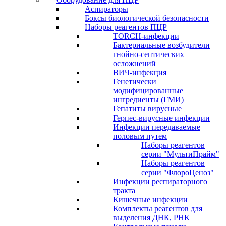
Аспираторы
Боксы биологической безопасности
Наборы реагентов ПЦР
TORCH-инфекции
Бактериальные возбудители
гнойно-септических
осложнений
ВИЧ-инфекция
Генетически
модифицированные
ингредиенты (ГМИ)
Гепатиты вирусные
Герпес-вирусные инфекции
Инфекции передаваемые
половым путем
Наборы реагентов
серии "МультиПрайм"
Наборы реагентов
серии "ФлороЦеноз"
Инфекции респираторного
тракта
Кишечные инфекции
Комплекты реагентов для
выделения ДНК, РНК