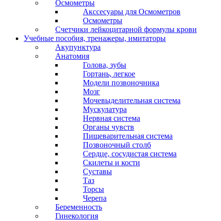
Осмометры
Акссесуары для Осмометров
Осмометры
Счетчики лейкоцитарной формулы крови
Учебные пособия, тренажеры, имитаторы
Акупунктура
Анатомия
Голова, зубы
Гортань, легкое
Модели позвоночника
Мозг
Мочевыделительная система
Мускулатура
Нервная система
Органы чувств
Пищеварительная система
Позвоночный столб
Сердце, сосудистая система
Скилеты и кости
Суставы
Таз
Торсы
Черепа
Беременность
Гинекология