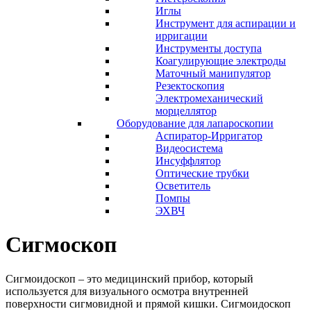
Иглы
Инструмент для аспирации и
ирригации
Инструменты доступа
Коагулирующие электроды
Маточный манипулятор
Резектоскопия
Электромеханический
морцеллятор
Оборудование для лапароскопии
Аспиратор-Ирригатор
Видеосистема
Инсуффлятор
Оптические трубки
Осветитель
Помпы
ЭХВЧ
Сигмоскоп
Сигмоидоскоп – это медицинский прибор, который
используется для визуального осмотра внутренней
поверхности сигмовидной и прямой кишки. Сигмоидоскоп