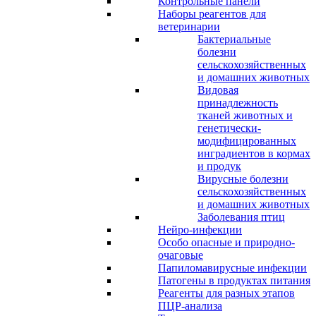
Контрольные панели
Наборы реагентов для
ветеринарии
Бактериальные
болезни
сельскохозяйственных
и домашних животных
Видовая
принадлежность
тканей животных и
генетически-
модифицированных
инградиентов в кормах
и продук
Вирусные болезни
сельскохозяйственных
и домашних животных
Заболевания птиц
Нейро-инфекции
Особо опасные и природно-
очаговые
Папиломавирусные инфекции
Патогены в продуктах питания
Реагенты для разных этапов
ПЦР-анализа