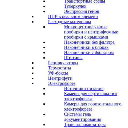
Транспортные среды
Туберкулез
Экспрессия генов
ПЦР в реальном времени
Расходные материалы
Микроцентрифужные
пробирки и центрифужные
пробирки с крышками
Наконечники без фильтра
Наконечники в блоках
Наконечники с фильтром
Штативы
Рециркуляторы
Термостаты
УФ-боксы
Центрифуги
Электрофорез
Источники питания
Камеры для вертикального
электрофореза
Камеры для горизонтального
электрофореза
Системы гель
документирования
Трансиллюминаторы