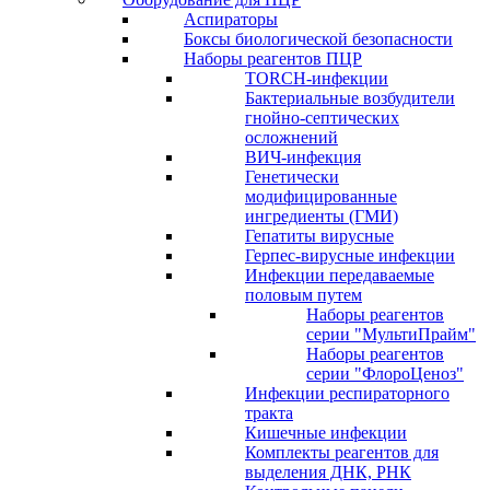
Аспираторы
Боксы биологической безопасности
Наборы реагентов ПЦР
TORCH-инфекции
Бактериальные возбудители
гнойно-септических
осложнений
ВИЧ-инфекция
Генетически
модифицированные
ингредиенты (ГМИ)
Гепатиты вирусные
Герпес-вирусные инфекции
Инфекции передаваемые
половым путем
Наборы реагентов
серии "МультиПрайм"
Наборы реагентов
серии "ФлороЦеноз"
Инфекции респираторного
тракта
Кишечные инфекции
Комплекты реагентов для
выделения ДНК, РНК