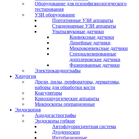
Оборудование для психофизиологического
тестирования
УЗИ оборудование
Портативные УЗИ аппараты
Стационарные УЗИ аппараты
Ультразвуковые датчики
Конвексные датчики
Линейные датчики
Микроконвексные датчики
Специализированные
допплеровские датчики
Фазированные датчики
Электрокардиографы
Хирургия
Дрели, пилы, перфораторы, дерматомы,
наборы для обработки кости
Коагуляторы
Криохирургические аппараты
Микроскопы операционные
Эндоскопия
Ацидогастрографы
Эндоскопы гибкие
Автофлуорисцентная система
Дуоденоскоп
Интубационные