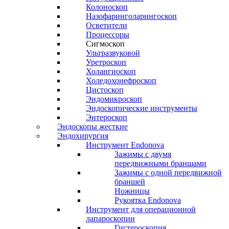
Колоноскоп
Назофаринголарингоскоп
Осветители
Процессоры
Сигмоскоп
Ультразвуковой
Уретроскоп
Холангиоскоп
Холедохонефроскоп
Цистоскоп
Эндомикроскоп
Эндоскопические инструменты
Энтероскоп
Эндоскопы жесткие
Эндохирургия
Инструмент Endonova
Зажимы с двумя
передвижными браншами
Зажимы с одной передвижной
браншей
Ножницы
Рукоятка Endonova
Инструмент для операционной
лапароскопии
Гистероскопия