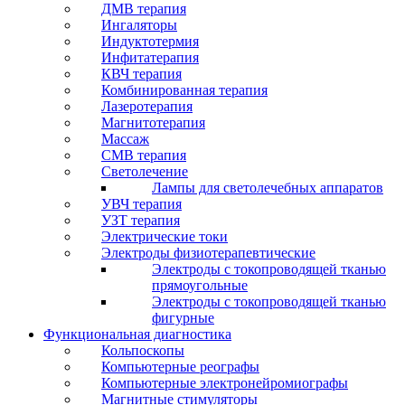
ДМВ терапия
Ингаляторы
Индуктотермия
Инфитатерапия
КВЧ терапия
Комбинированная терапия
Лазеротерапия
Магнитотерапия
Массаж
СМВ терапия
Светолечение
Лампы для светолечебных аппаратов
УВЧ терапия
УЗТ терапия
Электрические токи
Электроды физиотерапевтические
Электроды с токопроводящей тканью
прямоугольные
Электроды с токопроводящей тканью
фигурные
Функциональная диагностика
Кольпоскопы
Компьютерные реографы
Компьютерные электронейромиографы
Магнитные стимуляторы