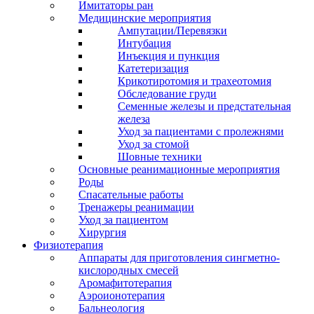
Имитаторы ран
Медицинские мероприятия
Ампутации/Перевязки
Интубация
Инъекция и пункция
Катетеризация
Крикотиротомия и трахеотомия
Обследование груди
Семенные железы и предстательная
железа
Уход за пациентами с пролежнями
Уход за стомой
Шовные техники
Основные реанимационные мероприятия
Роды
Спасательные работы
Тренажеры реанимации
Уход за пациентом
Хирургия
Физиотерапия
Аппараты для приготовления сингметно-
кислородных смесей
Аромафитотерапия
Аэроионотерапия
Бальнеология